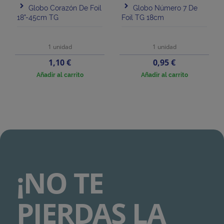
Globo Corazón De Foil
Globo Número 7 De
18"-45cm TG
Foil TG 18cm
1 unidad
1 unidad
Precio
Precio
1,10 €
0,95 €
Añadir al carrito
Añadir al carrito
¡NO TE
PIERDAS LA