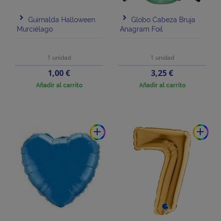
Guirnalda Halloween
Globo Cabeza Bruja
Murciélago
Anagram Foil
1 unidad
1 unidad
Precio
Precio
1,00 €
3,25 €
Añadir al carrito
Añadir al carrito
add
add