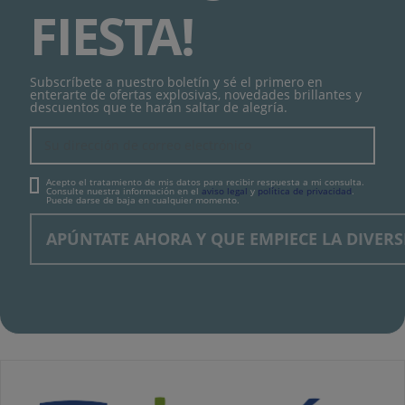
FIESTA!
Subscríbete a nuestro boletín y sé el primero en
enterarte de ofertas explosivas, novedades brillantes y
descuentos que te harán saltar de alegría.
Acepto el tratamiento de mis datos para recibir respuesta a mi consulta.
Consulte nuestra información en el
aviso legal
y
política de privacidad
.
Puede darse de baja en cualquier momento.