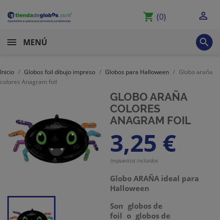

shopping_cart
(0)

MENÚ
Inicio
Globos foil dibujo impreso
Globos para Halloween
Globo araña
colores Anagram foil
GLOBO ARAÑA
COLORES
ANAGRAM FOIL
3,25 €
Impuestos incluidos
Globo ARAÑA ideal para
Halloween
Son
globos de
foil
o
globos de