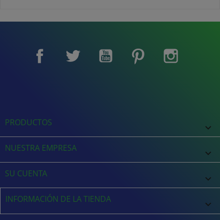
Facebook
Twitter
YouTube
Pinterest
Instagram
PRODUCTOS

NUESTRA EMPRESA

SU CUENTA

INFORMACIÓN DE LA TIENDA
keyboard_arrow_down