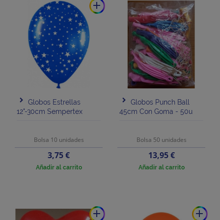
add
Globos Estrellas
Globos Punch Ball
12"-30cm Sempertex
45cm Con Goma - 50u
Bolsa 10 unidades
Bolsa 50 unidades
Precio
Precio
3,75 €
13,95 €
Añadir al carrito
Añadir al carrito
add
add