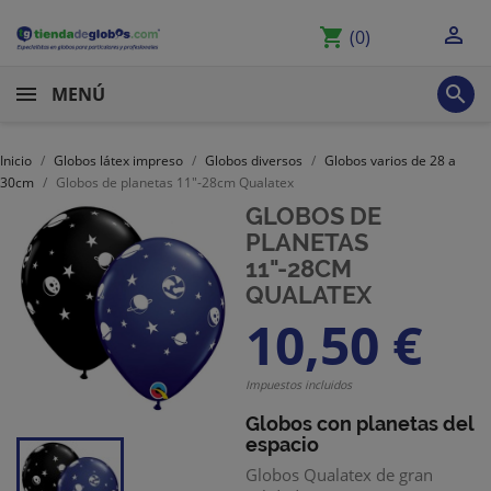

shopping_cart
(0)

MENÚ
Inicio
Globos látex impreso
Globos diversos
Globos varios de 28 a
30cm
Globos de planetas 11"-28cm Qualatex
GLOBOS DE
PLANETAS
11"-28CM
QUALATEX
10,50 €
Impuestos incluidos
Globos con planetas del
espacio
Globos Qualatex de gran