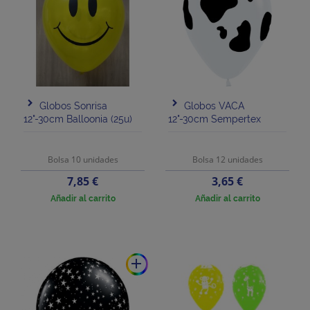
Globos Sonrisa
Globos VACA
12"-30cm Balloonia (25u)
12"-30cm Sempertex
Bolsa 10 unidades
Bolsa 12 unidades
Precio
Precio
7,85 €
3,65 €
Añadir al carrito
Añadir al carrito
add