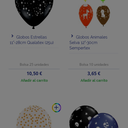
Globos Estrellas
Globos Animales
11"-28cm Qualatex (25u)
Selva 12"-30cm
Sempertex
Bolsa 25 unidades
Bolsa 10 unidades
Precio
Precio
10,50 €
3,65 €
Añadir al carrito
Añadir al carrito
add