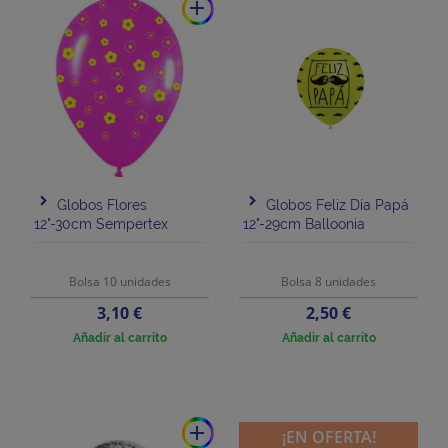
add
Globos Flores
Globos Feliz Día Papá
12"-30cm Sempertex
12"-29cm Balloonia
Bolsa 10 unidades
Bolsa 8 unidades
Precio
Precio
3,10 €
2,50 €
Añadir al carrito
Añadir al carrito
add
¡EN OFERTA!