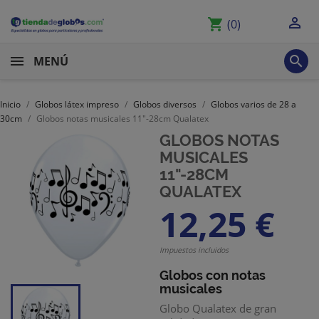

shopping_cart
(0)

MENÚ
Inicio
Globos látex impreso
Globos diversos
Globos varios de 28 a
30cm
Globos notas musicales 11"-28cm Qualatex
GLOBOS NOTAS
MUSICALES
11"-28CM
QUALATEX
12,25 €
Impuestos incluidos
Globos con notas
musicales
Globo Qualatex de gran