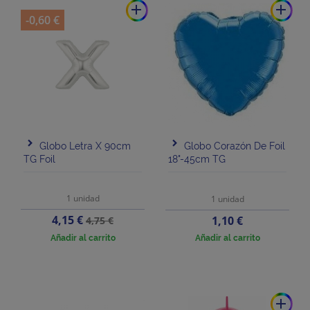
add
add
-0,60 €
Globo Letra X 90cm
Globo Corazón De Foil
TG Foil
18"-45cm TG
1 unidad
1 unidad
Precio
Precio
4,15 €
Precio
1,10 €
4,75 €
base
Añadir al carrito
Añadir al carrito
add