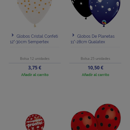
Globos Cristal Confeti
Globos De Planetas
12"-30cm Sempertex
11"-28cm Qualatex
Bolsa 12 unidades
Bolsa 25 unidades
Precio
Precio
3,75 €
10,50 €
Añadir al carrito
Añadir al carrito