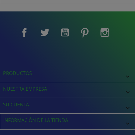
Facebook
Twitter
YouTube
Pinterest
Instagram
PRODUCTOS

NUESTRA EMPRESA

SU CUENTA

INFORMACIÓN DE LA TIENDA
keyboard_arrow_down