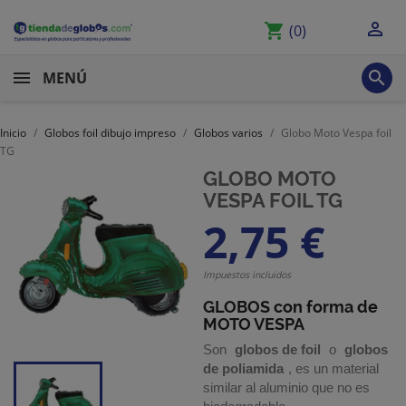

shopping_cart
(0)

MENÚ
Inicio
Globos foil dibujo impreso
Globos varios
Globo Moto Vespa foil
TG
GLOBO MOTO
VESPA FOIL TG
2,75 €
Impuestos incluidos
GLOBOS con forma de
MOTO VESPA
Son
globos de foil
o
globos
de poliamida
, es un material
similar al aluminio que no es