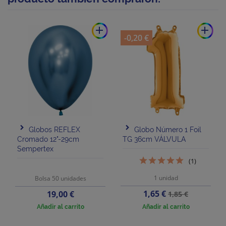
add
add
-0,20 €
Globos REFLEX
Globo Número 1 Foil
Cromado 12"-29cm
TG 36cm VÁLVULA
Sempertex
(1)
1 unidad
Bolsa 50 unidades
Precio
Precio
Precio
1,65 €
19,00 €
1,85 €
base
Añadir al carrito
Añadir al carrito