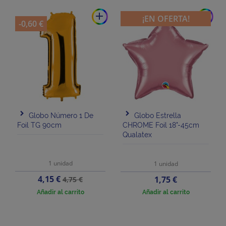
add
add
¡EN OFERTA!
-0,60 €
Globo Número 1 De
Globo Estrella
Foil TG 90cm
CHROME Foil 18"-45cm
Qualatex
1 unidad
1 unidad
Precio
Precio
4,15 €
Precio
1,75 €
4,75 €
base
Añadir al carrito
Añadir al carrito