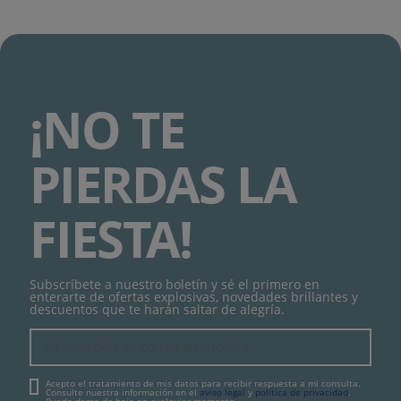
¡NO TE
PIERDAS LA
FIESTA!
Subscríbete a nuestro boletín y sé el primero en
enterarte de ofertas explosivas, novedades brillantes y
descuentos que te harán saltar de alegría.
Acepto el tratamiento de mis datos para recibir respuesta a mi consulta.
Consulte nuestra información en el
aviso legal
y
política de privacidad
.
Puede darse de baja en cualquier momento.