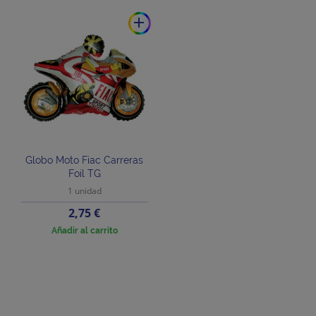
add
Globo Moto Fiac Carreras
Foil TG
1 unidad
Precio
2,75 €
Añadir al carrito