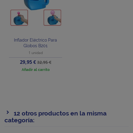
Inflador Eléctrico Para
Globos B201
1 unidad
Precio
Precio
29,95 €
32,95 €
base
Añadir al carrito
12 otros productos en la misma
categoría: