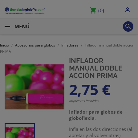

shopping_cart
(0)

MENÚ
Inicio
Accesorios para globos
Infladores
Inflador manual doble acción
PRIMA
INFLADOR
MANUAL DOBLE
ACCIÓN PRIMA
2,75 €
Impuestos incluidos
Inflador para globos de
globoflexia
.
Infla en las dos direcciones (al
apretar y al volver atrás)