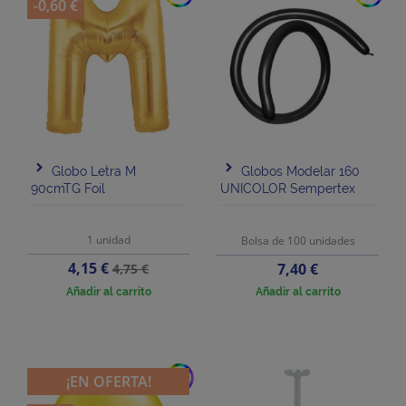
-0,60 €
Globo Letra M
Globos Modelar 160
90cmTG Foil
UNICOLOR Sempertex
1 unidad
Bolsa de 100 unidades
Precio
Precio
4,15 €
Precio
7,40 €
4,75 €
base
Añadir al carrito
Añadir al carrito
add
¡EN OFERTA!