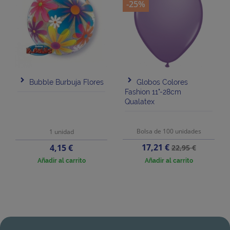
-25%
Bubble Burbuja Flores
Globos Colores
Fashion 11"-28cm
Qualatex
Bolsa de 100 unidades
1 unidad
Precio
Precio
Precio
17,21 €
4,15 €
22,95 €
base
Añadir al carrito
Añadir al carrito