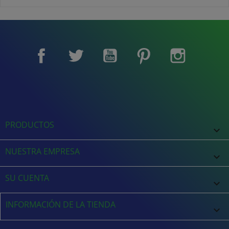
Facebook
Twitter
YouTube
Pinterest
Instagram
PRODUCTOS

NUESTRA EMPRESA

SU CUENTA

INFORMACIÓN DE LA TIENDA
keyboard_arrow_down