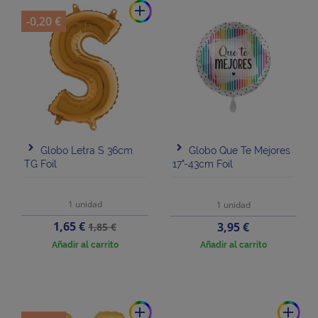
add
-0,20 €
Globo Letra S 36cm
Globo Que Te Mejores
TG Foil
17"-43cm Foil
1 unidad
1 unidad
Precio
Precio
1,65 €
Precio
3,95 €
1,85 €
base
Añadir al carrito
Añadir al carrito
add
add