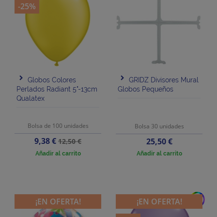
-25%
Globos Colores
GRIDZ Divisores Mural
Perlados Radiant 5"-13cm
Globos Pequeños
Qualatex
Bolsa de 100 unidades
Bolsa 30 unidades
Precio
Precio
9,38 €
Precio
25,50 €
12,50 €
base
Añadir al carrito
Añadir al carrito
add
¡EN OFERTA!
¡EN OFERTA!