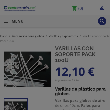

shopping_cart
(0)

MENÚ
Inicio
Accesorios para globos
Varillas y expositores
Varillas con soporte
Pack 100u
VARILLAS CON
SOPORTE PACK
100U
12,10 €
Impuestos incluidos
Varillas de plástico
para
globos
Varillas para globos de aire
de unos 40cm.
Palos para