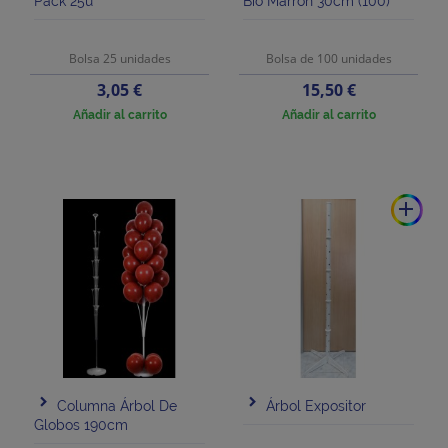
Pack 25u
Bio Marrón 30cm (100)
Bolsa 25 unidades
Bolsa de 100 unidades
Precio
Precio
3,05 €
15,50 €
Añadir al carrito
Añadir al carrito
add
Columna Árbol De
Árbol Expositor
Globos 190cm