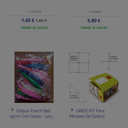
1 unidad
1 unidad
Precio
Precio
1,65 €
Precio
5,80 €
1,85 €
base
Añadir al carrito
Añadir al carrito
Globos Punch Ball
GRIDZ KIT Para
45cm Con Goma - 50u
Murales De Globos