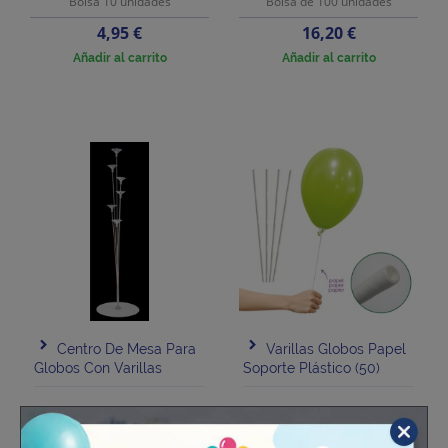
Bolsa 10 unidades
Bolsa de 100 unidades
Precio
Precio
4,95 €
16,20 €
Añadir al carrito
Añadir al carrito
Centro De Mesa Para
Varillas Globos Papel
Globos Con Varillas
Soporte Plástico (50)
Bolsa 50 unidades