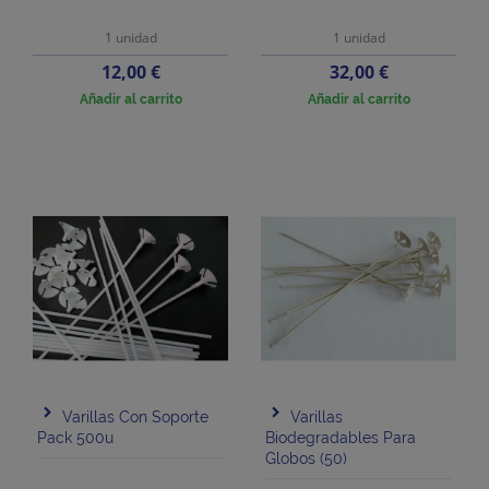
1 unidad
1 unidad
Precio
Precio
12,00 €
32,00 €
Añadir al carrito
Añadir al carrito
Varillas Con Soporte
Varillas
Pack 500u
Biodegradables Para
Globos (50)