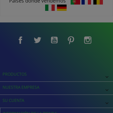
Países donde vendemos
Facebook
Twitter
YouTube
Pinterest
Instagram
PRODUCTOS

NUESTRA EMPRESA

SU CUENTA
