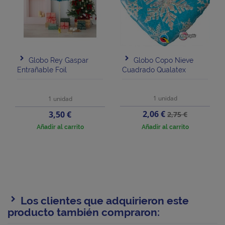
Globo Rey Gaspar
Globo Copo Nieve
Entrañable Foil
Cuadrado Qualatex
1 unidad
1 unidad
Precio
Precio
Precio
2,06 €
3,50 €
2,75 €
base
Añadir al carrito
Añadir al carrito
Los clientes que adquirieron este
producto también compraron: