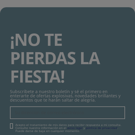
¡NO TE
PIERDAS LA
FIESTA!
Subscríbete a nuestro boletín y sé el primero en
enterarte de ofertas explosivas, novedades brillantes y
descuentos que te harán saltar de alegría.
Acepto el tratamiento de mis datos para recibir respuesta a mi consulta.
Consulte nuestra información en el
aviso legal
y
política de privacidad
.
Puede darse de baja en cualquier momento.