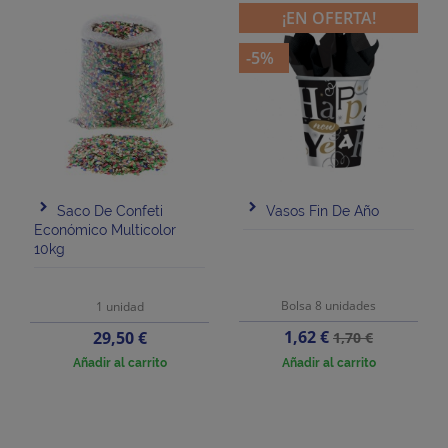
¡EN OFERTA!
-5%
Saco De Confeti
Vasos Fin De Año
Económico Multicolor
10kg
Bolsa 8 unidades
1 unidad
Precio
Precio
Precio
1,62 €
29,50 €
1,70 €
base
Añadir al carrito
Añadir al carrito