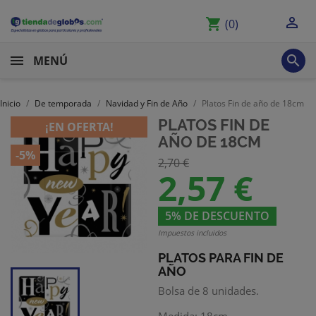

shopping_cart
(0)

MENÚ
Inicio
De temporada
Navidad y Fin de Año
Platos Fin de año de 18cm
PLATOS FIN DE
¡EN OFERTA!
AÑO DE 18CM
-5%
2,70 €
2,57 €
5% DE DESCUENTO
Impuestos incluidos
PLATOS PARA FIN DE
AÑO
Bolsa de 8 unidades.