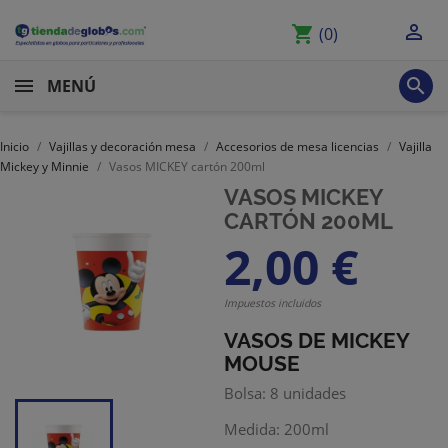

shopping_cart
(0)

MENÚ
Inicio
Vajillas y decoración mesa
Accesorios de mesa licencias
Vajilla
Mickey y Minnie
Vasos MICKEY cartón 200ml
VASOS MICKEY
CARTÓN 200ML
2,00 €
Impuestos incluidos
VASOS DE MICKEY
MOUSE
Bolsa: 8 unidades
Medida: 200ml