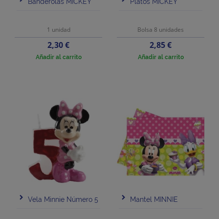
Banderolas MICKEY
Platos MICKEY
1 unidad
Bolsa 8 unidades
Precio
Precio
2,30 €
2,85 €
Añadir al carrito
Añadir al carrito
Vela Minnie Número 5
Mantel MINNIE