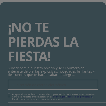
¡NO TE
PIERDAS LA
FIESTA!
Subscríbete a nuestro boletín y sé el primero en
enterarte de ofertas explosivas, novedades brillantes y
descuentos que te harán saltar de alegría.
Acepto el tratamiento de mis datos para recibir respuesta a mi consulta.
Consulte nuestra información en el
aviso legal
y
política de privacidad
.
Puede darse de baja en cualquier momento.