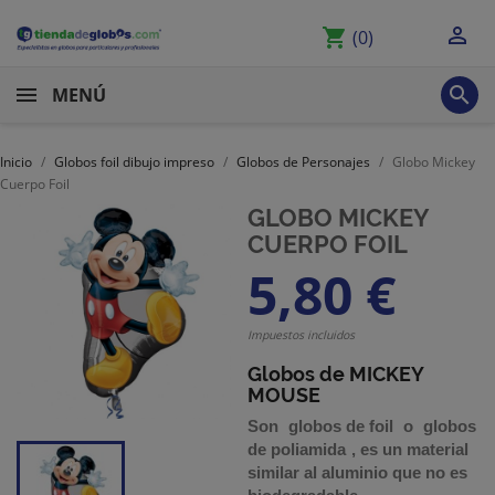

shopping_cart
(0)

MENÚ
Inicio
Globos foil dibujo impreso
Globos de Personajes
Globo Mickey
Cuerpo Foil
GLOBO MICKEY
CUERPO FOIL
5,80 €
Impuestos incluidos
Globos de MICKEY
MOUSE
Son
globos de foil
o
globos
de poliamida
,
es un material
similar al aluminio que no es