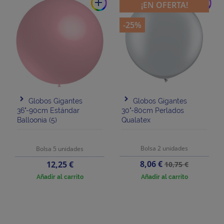
add
add
¡EN OFERTA!
-25%
Globos Gigantes
Globos Gigantes
36"-90cm Estándar
30"-80cm Perlados
Balloonia (5)
Qualatex
Bolsa 2 unidades
Bolsa 5 unidades
Precio
Precio
Precio
8,06 €
12,25 €
10,75 €
base
Añadir al carrito
Añadir al carrito