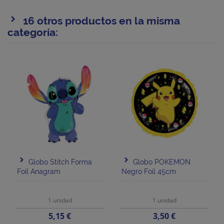
16 otros productos en la misma
categoría:
Globo Stitch Forma
Globo POKEMON
Foil Anagram
Negro Foil 45cm
1 unidad
1 unidad
Precio
Precio
5,15 €
3,50 €