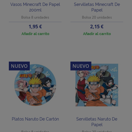
Vasos Minecraft De Papel
Servilletas Minecraft De
200ml
Papel
Bolsa 8 unidades
Bolsa 20 unidades
Precio
Precio
1,95 €
2,15 €
Añadir al carrito
Añadir al carrito
NUEVO
NUEVO
Platos Naruto De Cartón
Servilletas Naruto De
Papel
Bolsa 8 unidades
Bolsa 20 unidades