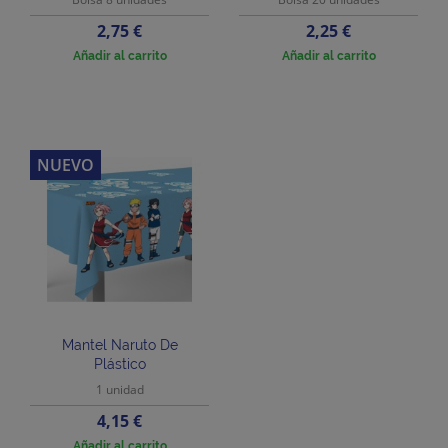
Precio
Precio
2,75 €
2,25 €
Añadir al carrito
Añadir al carrito
NUEVO
Mantel Naruto De
Plástico
1 unidad
Precio
4,15 €
Añadir al carrito