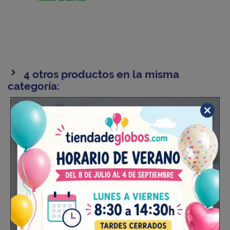
4 otros productos en la misma
categoría:
NUEVO
NUEVO
Globo Naruto
Servilletas Naruto De
18"-45cm Foil
Papel