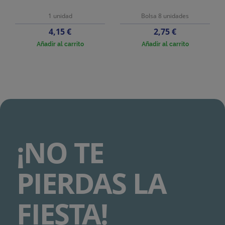
1 unidad
Bolsa 8 unidades
Precio
Precio
4,15 €
2,75 €
Añadir al carrito
Añadir al carrito
¡NO TE
PIERDAS LA
FIESTA!