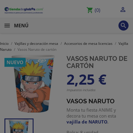

shopping_cart
(0)

MENÚ
Inicio
Vajillas y decoración mesa
Accesorios de mesa licencias
Vajilla
Naruto
Vasos Naruto de cartón
VASOS NARUTO DE
NUEVO
CARTÓN
2,25 €
Impuestos incluidos
VASOS NARUTO
Monta tu fiesta ANIME y
decora tu mesa con esta
vajilla de NARUTO
.
Bolsa: 8 unidad