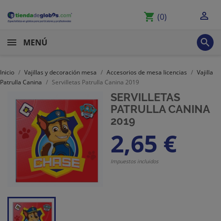

shopping_cart
(0)

MENÚ
Inicio
Vajillas y decoración mesa
Accesorios de mesa licencias
Vajilla
Patrulla Canina
Servilletas Patrulla Canina 2019
SERVILLETAS
PATRULLA CANINA
2019
2,65 €
Impuestos incluidos