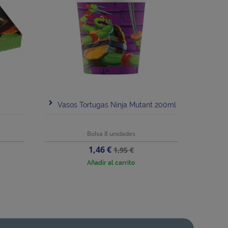
Vasos Tortugas Ninja Mutant 200ml
Bolsa 8 unidades
Precio
Precio
1,46 €
1,95 €
base
Añadir al carrito