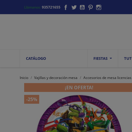
Facebook
Twitter
YouTube
Pinterest
Instagram
Llámanos:
935721655
CATÁLOGO
FIESTAS
TUT
Inicio
Vajillas y decoración mesa
Accesorios de mesa licencias
¡EN OFERTA!
-25%