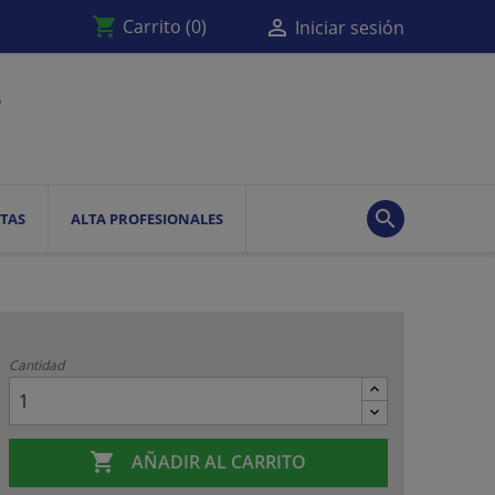
shopping_cart

Carrito
(0)
Iniciar sesión

TAS
ALTA PROFESIONALES
Cantidad

AÑADIR AL CARRITO