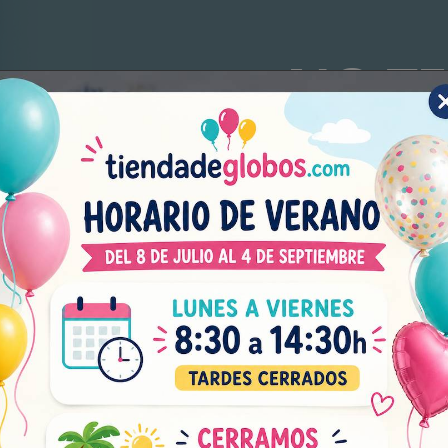
¡NO TE
FIESTA
Subscríbete a nuestro bole
explosivas, novedades bril
Acepto el tratamiento de mis da
en el
aviso legal
y
política de pr