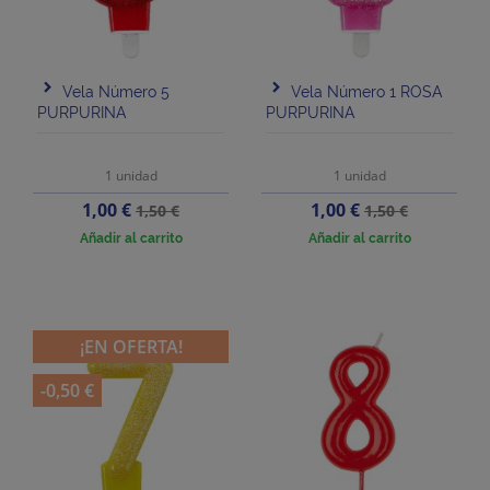
Vela Número 5
Vela Número 1 ROSA
PURPURINA
PURPURINA
1 unidad
1 unidad
Precio
Precio
Precio
Precio
1,00 €
1,00 €
1,50 €
1,50 €
base
base
Añadir al carrito
Añadir al carrito
¡EN OFERTA!
-0,50 €