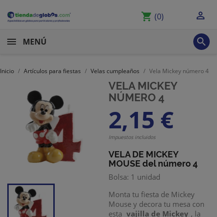

shopping_cart
(0)

MENÚ
Inicio
Artículos para fiestas
Velas cumpleaños
Vela Mickey número 4
VELA MICKEY
NÚMERO 4
2,15 €
Impuestos incluidos
VELA DE MICKEY
MOUSE del número 4
Bolsa: 1 unidad
Monta tu fiesta de Mickey
Mouse y decora tu mesa con
esta
vajilla de Mickey
, la