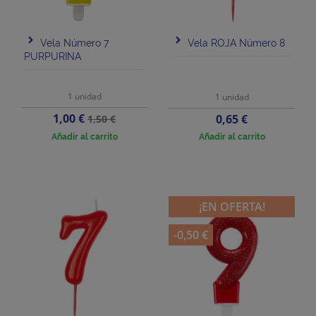
Vela Número 7
Vela ROJA Número 8
PURPURINA
1 unidad
1 unidad
Precio
Precio
1,00 €
Precio
0,65 €
1,50 €
base
Añadir al carrito
Añadir al carrito
¡EN OFERTA!
-0,50 €