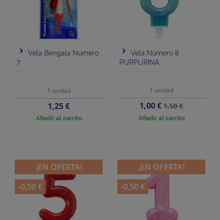
Vela Bengala Número
Vela Número 8
7
PURPURINA
1 unidad
1 unidad
Precio
Precio
Precio
1,00 €
1,25 €
1,50 €
base
Añadir al carrito
Añadir al carrito
¡EN OFERTA!
¡EN OFERTA!
-0,50 €
-0,50 €