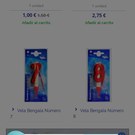
1 unidad
1 unidad
Precio
Precio
1,00 €
Precio
2,75 €
1,50 €
base
Añadir al carrito
Añadir al carrito
Vela Bengala Número
Vela Bengala Número
7
8
1 unidad
1 unidad