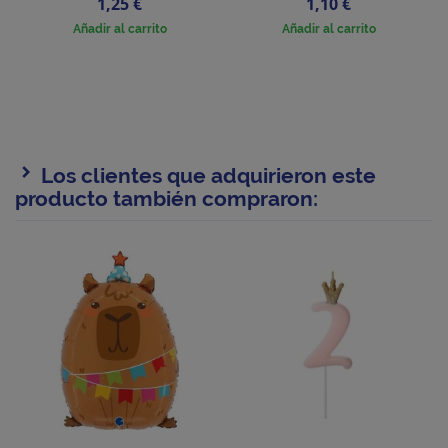
Precio
Precio
1,25 €
1,10 €
Añadir al carrito
Añadir al carrito
Los clientes que adquirieron este
producto también compraron: