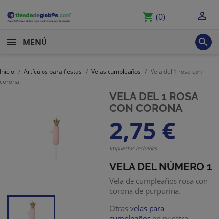

shopping_cart
(0)

MENÚ
Inicio
Artículos para fiestas
Velas cumpleaños
Vela del 1 rosa con
corona
VELA DEL 1 ROSA
CON CORONA
2,75 €
Impuestos incluidos
VELA DEL NÚMERO 1
Vela de cumpleaños rosa con
corona de purpurina.
Otras
velas para
cumpleaños
en nuestra