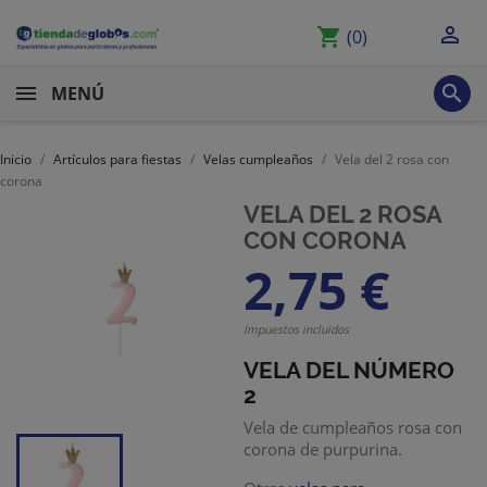

shopping_cart
(0)

MENÚ
Inicio
Artículos para fiestas
Velas cumpleaños
Vela del 2 rosa con
corona
VELA DEL 2 ROSA
CON CORONA
2,75 €
Impuestos incluidos
VELA DEL NÚMERO
2
Vela de cumpleaños rosa con
corona de purpurina.