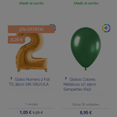
Añadir al carrito
Añadir al carrito
add
add
¡EN OFERTA!
-0,20 €
Globo Número 2 Foil
Globos Colores
TG 36cm SIN VÁLVULA
Metálicos 12"-29cm
Sempertex (R12)
1 unidad
Bolsa 50 unidades
Precio
Precio
1,05 €
Precio
8,95 €
1,25 €