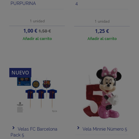
PURPURINA
4
1 unidad
1 unidad
Precio
Precio
1,00 €
Precio
1,25 €
1,50 €
base
Añadir al carrito
Añadir al carrito
NUEVO
Velas FC Barcelona
Vela Minnie Número 5
Pack 5