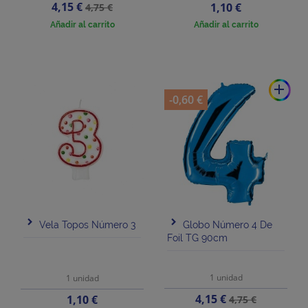
Precio
Precio
4,15 €
Precio
1,10 €
4,75 €
base
Añadir al carrito
Añadir al carrito
add
-0,60 €
Vela Topos Número 3
Globo Número 4 De
Foil TG 90cm
1 unidad
1 unidad
Precio
Precio
Precio
4,15 €
1,10 €
4,75 €