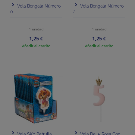
Vela Bengala Número
Vela Bengala Número
0
2
1 unidad
1 unidad
Precio
Precio
1,25 €
1,25 €
Añadir al carrito
Añadir al carrito
Vela SKY Patrulla
Vela Del 5 Rosa Con