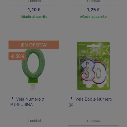
1 unidad
1 unidad
Precio
Precio
1,10 €
1,25 €
Añadir al carrito
Añadir al carrito
¡EN OFERTA!
-0,50 €
Vela Número 0
Vela Doble Número
PURPURINA
30
1 unidad
1 unidad