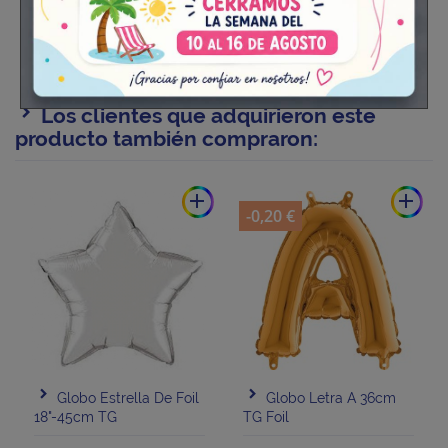
Los clientes que adquirieron este
producto también compraron:
add
add
-0,20 €
Globo Estrella De Foil
Globo Letra A 36cm
18"-45cm TG
TG Foil