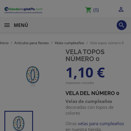

shopping_cart
(0)

MENÚ
Inicio
Artículos para fiestas
Velas cumpleaños
Vela topos número 0
VELA TOPOS
NÚMERO 0
1,10 €
Impuestos incluidos
VELA DEL NÚMERO 0
Velas de cumpleaños
decoradas con topos de
colores
Otras
velas para cumpleaños
en nuestra tienda.