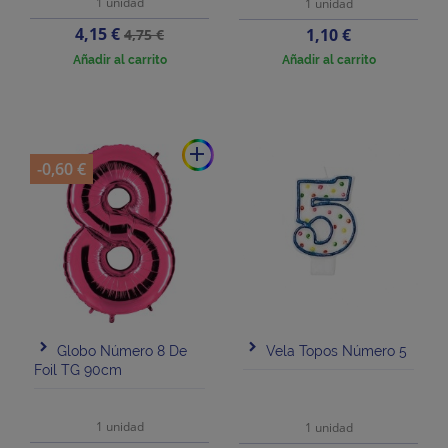
1 unidad
1 unidad
Precio
Precio
4,15 €
Precio
1,10 €
4,75 €
base
Añadir al carrito
Añadir al carrito
add
-0,60 €
Globo Número 8 De
Vela Topos Número 5
Foil TG 90cm
1 unidad
1 unidad