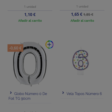
1 unidad
1 unidad
Precio
Precio
Precio
1,65 €
1,10 €
1,85 €
base
Añadir al carrito
Añadir al carrito
add
-0,60 €
Globo Número 0 De
Vela Topos Número 6
Foil TG 90cm