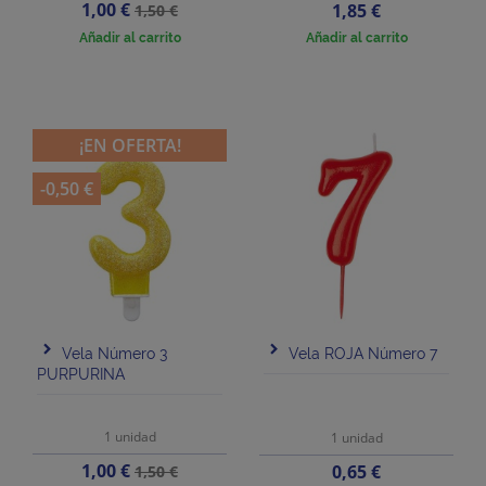
Precio
Precio
1,00 €
Precio
1,85 €
1,50 €
base
Añadir al carrito
Añadir al carrito
¡EN OFERTA!
-0,50 €
Vela Número 3
Vela ROJA Número 7
PURPURINA
1 unidad
1 unidad
Precio
Precio
1,00 €
Precio
0,65 €
1,50 €