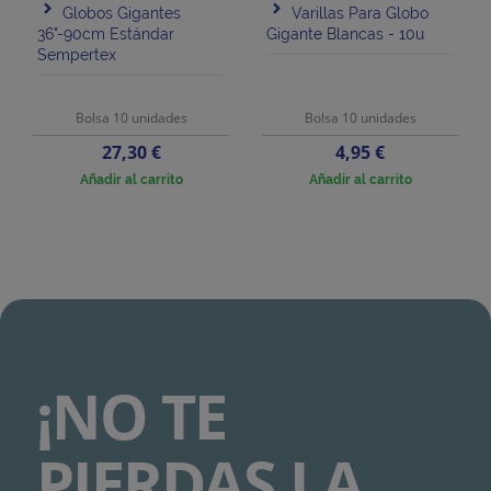
Globos Gigantes
Varillas Para Globo
36"-90cm Estándar
Gigante Blancas - 10u
Sempertex
Bolsa 10 unidades
Bolsa 10 unidades
Precio
Precio
27,30 €
4,95 €
Añadir al carrito
Añadir al carrito
¡NO TE
PIERDAS LA