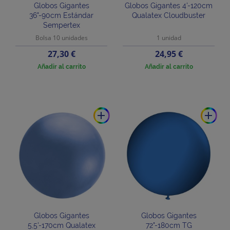
Globos Gigantes
Globos Gigantes 4'-120cm
36"-90cm Estándar
Qualatex Cloudbuster
Sempertex
Bolsa 10 unidades
1 unidad
Precio
Precio
27,30 €
24,95 €
Añadir al carrito
Añadir al carrito
add
add
Globos Gigantes
Globos Gigantes
5,5'-170cm Qualatex
72"-180cm TG