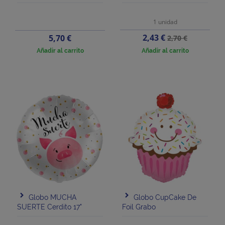
1 unidad
Precio
Precio
Precio
2,43 €
5,70 €
2,70 €
base
Añadir al carrito
Añadir al carrito
Globo MUCHA
Globo CupCake De
SUERTE Cerdito 17"
Foil Grabo