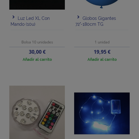
Luz Led XL Con
Globos Gigantes
Mando (10u)
72"-180cm TG
Bolsa 10 unidades
1 unidad
Precio
Precio
30,00 €
19,95 €
Añadir al carrito
Añadir al carrito