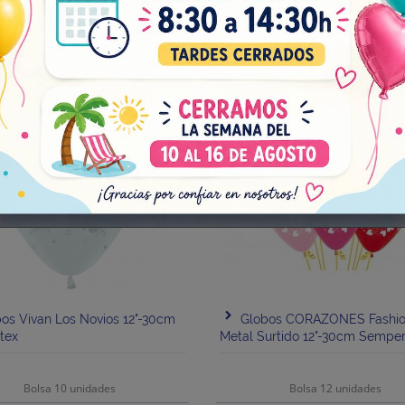
add
¡EN OFERTA!
os Vivan Los Novios 12"-30cm
Globos CORAZONES Fashio
tex
Metal Surtido 12"-30cm Semper
Bolsa 10 unidades
Bolsa 12 unidades