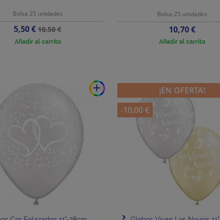
Bolsa 25 unidades
Bolsa 25 unidades
Precio
Precio
5,50 €
Precio
10,70 €
10,50 €
base
Añadir al carrito
Añadir al carrito
add
¡EN OFERTA!
-10,00 €
os Cor Enlazados 11"-28cm
Globos Vivan Los Novios 11