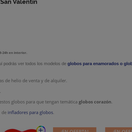
 San Valentín
18-24h
en interior.
í podrás ver todos los modelos de
globos para enamorados o glob
s de helio de venta y de alquiler.
.
estos globos para que tengan temática
globos corazón
.
o de
infladores para globos
.
add
¡EN OFERTA!
¡EN OFE