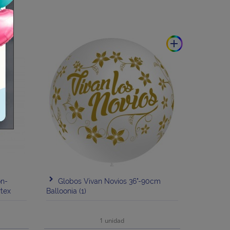
add
n-
Globos Vivan Novios 36"-90cm
tex
Balloonia (1)
1 unidad