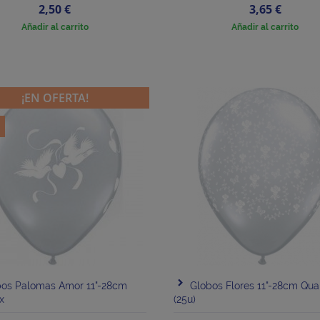
Precio
Precio
2,50 €
3,65 €
Añadir al carrito
Añadir al carrito
¡EN OFERTA!
€
bos Palomas Amor 11"-28cm
Globos Flores 11"-28cm Qua
x
(25u)