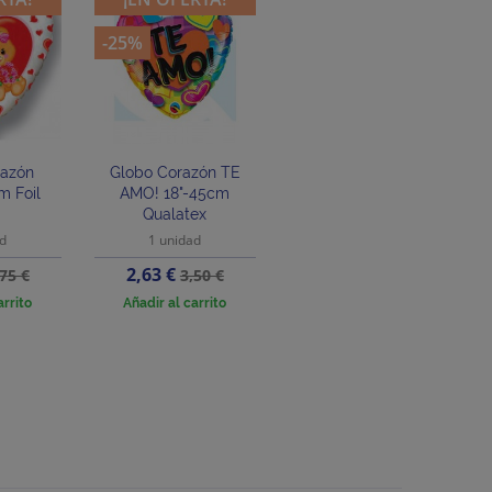
-25%
razón
Globo Corazón TE
m Foil
AMO! 18"-45cm
Qualatex
ad
1 unidad
recio
Precio
Precio
2,63 €
,75 €
3,50 €
ase
base
arrito
Añadir al carrito