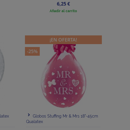
Precio
6,25 €
Añadir al carrito
¡EN OFERTA!
-25%
latex
Globos Stuffing Mr & Mrs 18"-45cm
Qualatex