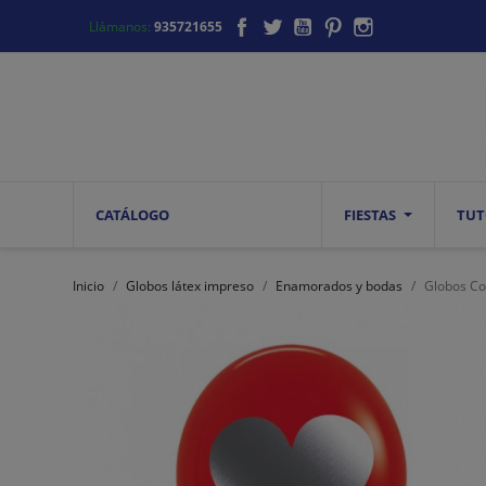
Facebook
Twitter
YouTube
Pinterest
Instagram
Llámanos:
935721655
CATÁLOGO
FIESTAS
TUT
Inicio
Globos látex impreso
Enamorados y bodas
Globos Co