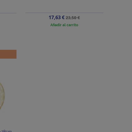
Precio
Precio
17,63 €
23,50 €
base
Añadir al carrito
"-28cm