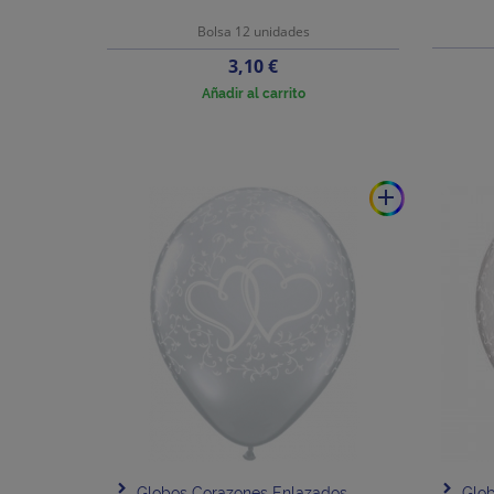
Bolsa 12 unidades
Precio
3,10 €
Añadir al carrito
add
Globos Corazones Enlazados
Glob