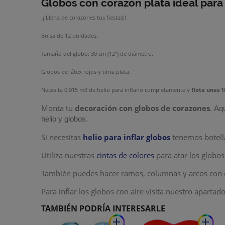
Globos con corazón plata ideal para
¡¡¡Llena de corazones tus fiestas!!
Bolsa de 12 unidades.
Tamaño del globo: 30 cm (12”) de diámetro.
Globos de látex rojos y tinta plata.
Necesita 0.015 m3 de helio para inflarlo completamente y
flota unas 
Monta tu
decoración con globos de corazones
.
Aqu
helio y globos.
Si necesitas
helio para inflar globos
tenemos botella
Utiliza nuestras
cintas de colores
para atar los globos
También puedes hacer ramos, columnas y arcos con 
Para inflar los globos con aire visita nuestro apartad
TAMBIÉN PODRÍA INTERESARLE
add
add