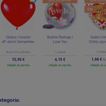
-5%
Globos Corazón
Bubble Burbuja I
Globo Co
16"-40cm Sempertex
Love You
Ositos 45c
1 unid
Bolsa 50 unidades
1 unidad
Precio
P
Precio
Precio
1,66 €
15,95 €
4,15 €
1
b
Añadir al carrito
Añadir al carrito
Añadir al c
ategoría: