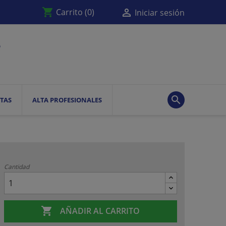
shopping_cart

Carrito
(0)
Iniciar sesión

TAS
ALTA PROFESIONALES
Cantidad

AÑADIR AL CARRITO