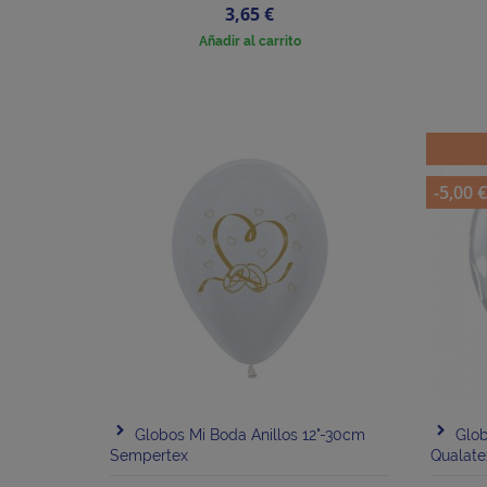
Precio
3,65 €
Añadir al carrito
-5,00 
Globos Mi Boda Anillos 12"-30cm
Glo
Sempertex
Qualate