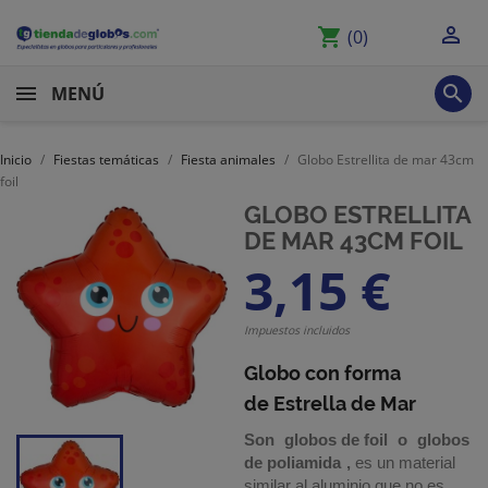

shopping_cart
(0)

MENÚ
Inicio
Fiestas temáticas
Fiesta animales
Globo Estrellita de mar 43cm
foil
GLOBO ESTRELLITA
DE MAR 43CM FOIL
3,15 €
Impuestos incluidos
Globo con forma
de Estrella de Mar
Son
globos de foil
o
globos
de poliamida
,
es un material
similar al aluminio que no es