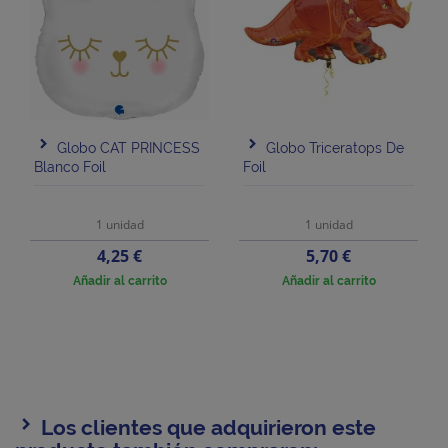
Globo CAT PRINCESS
Globo Triceratops De
Blanco Foil
Foil
1 unidad
1 unidad
Precio
Precio
4,25 €
5,70 €
Añadir al carrito
Añadir al carrito
Los clientes que adquirieron este