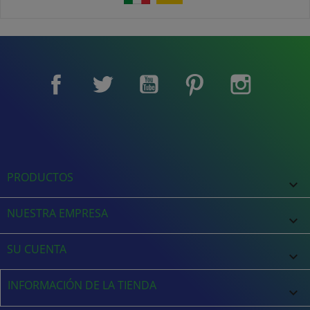
Facebook
Twitter
YouTube
Pinterest
Instagram
PRODUCTOS

NUESTRA EMPRESA

SU CUENTA

INFORMACIÓN DE LA TIENDA
keyboard_arrow_down