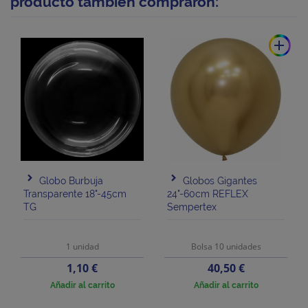
producto también compraron:
add
Globo Burbuja
Globos Gigantes
Transparente 18"-45cm
24"-60cm REFLEX
TG
Sempertex
1 unidad
Bolsa 10 unidades
Precio
Precio
1,10 €
40,50 €
Añadir al carrito
Añadir al carrito