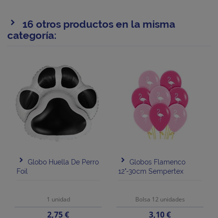
16 otros productos en la misma
categoría:
Globo Huella De Perro
Globos Flamenco
Foil
12"-30cm Sempertex
1 unidad
Bolsa 12 unidades
Precio
Precio
2,75 €
3,10 €