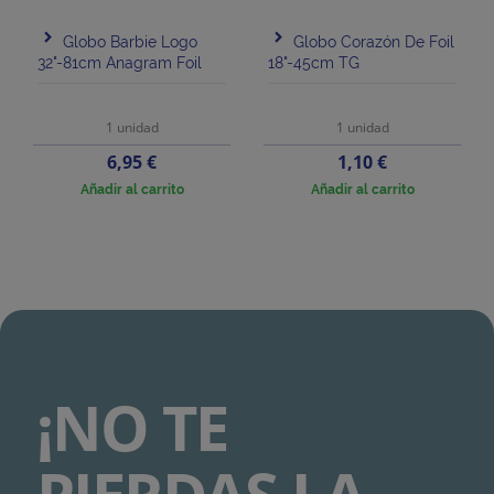
Globo Barbie Logo
Globo Corazón De Foil
32"-81cm Anagram Foil
18"-45cm TG
1 unidad
1 unidad
Precio
Precio
6,95 €
1,10 €
Añadir al carrito
Añadir al carrito
¡NO TE
PIERDAS LA