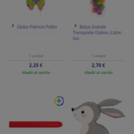
Globo Patricio Palito
Bolsa Grande
Transporte Globos 2,20m
(1u)
1 unidad
1 unidad
Precio
Precio
2,25 €
2,70 €
Añadir al carrito
Añadir al carrito
add