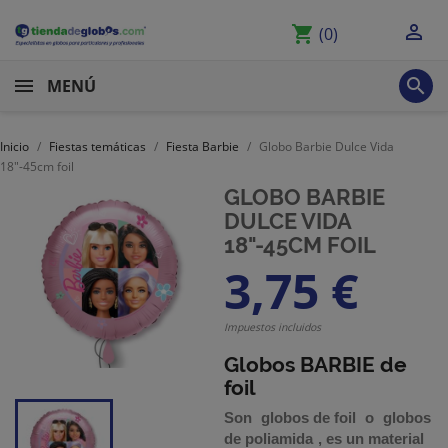

shopping_cart
(0)

MENÚ
Inicio
Fiestas temáticas
Fiesta Barbie
Globo Barbie Dulce Vida
18"-45cm foil
GLOBO BARBIE
DULCE VIDA
18"-45CM FOIL
3,75 €
Impuestos incluidos
Globos BARBIE de
foil
Son
globos de foil
o
globos
de poliamida
,
es un material