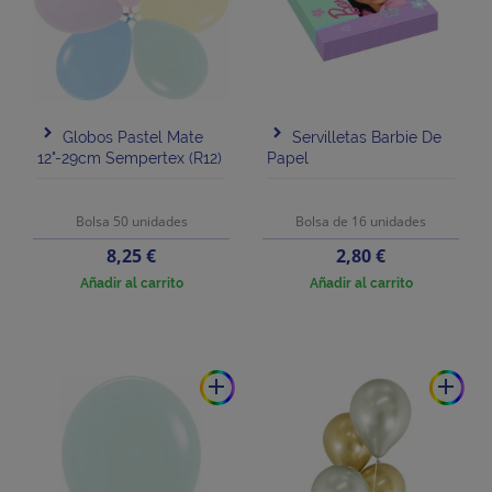
Globos Pastel Mate
Servilletas Barbie De
12"-29cm Sempertex (R12)
Papel
Bolsa 50 unidades
Bolsa de 16 unidades
Precio
Precio
8,25 €
2,80 €
Añadir al carrito
Añadir al carrito
add
add