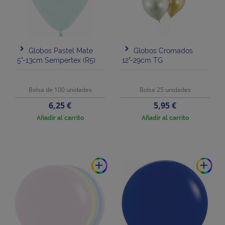
Globos Pastel Mate
Globos Cromados
5"-13cm Sempertex (R5)
12"-29cm TG
Bolsa de 100 unidades
Bolsa 25 unidades
Precio
Precio
6,25 €
5,95 €
Añadir al carrito
Añadir al carrito
add
add