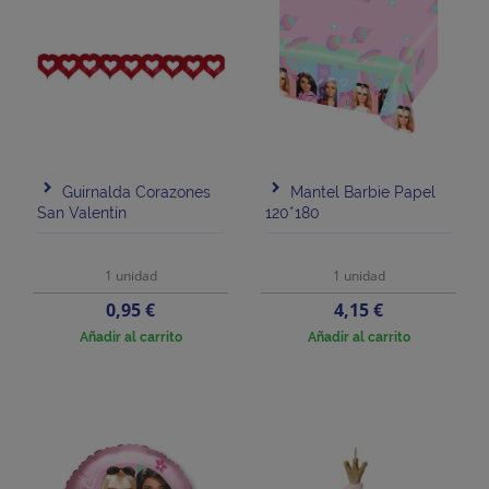
Guirnalda Corazones
Mantel Barbie Papel
San Valentín
120*180
1 unidad
1 unidad
Precio
Precio
0,95 €
4,15 €
Añadir al carrito
Añadir al carrito