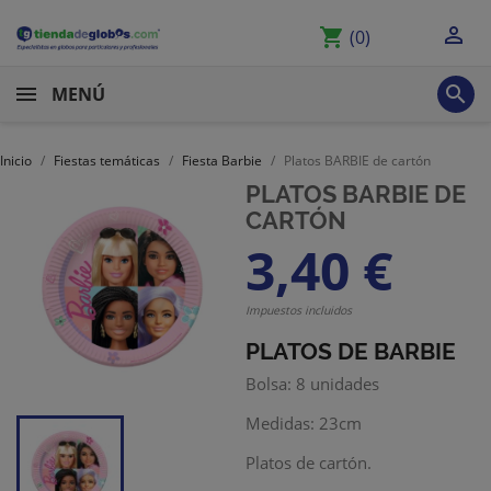

shopping_cart
(0)

MENÚ
Inicio
Fiestas temáticas
Fiesta Barbie
Platos BARBIE de cartón
PLATOS BARBIE DE
CARTÓN
3,40 €
Impuestos incluidos
PLATOS DE BARBIE
Bolsa: 8 unidades
Medidas: 23cm
Platos de cartón.