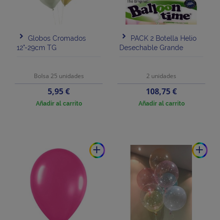
Globos Cromados
PACK 2 Botella Helio
12"-29cm TG
Desechable Grande
Bolsa 25 unidades
2 unidades
Precio
Precio
5,95 €
108,75 €
Añadir al carrito
Añadir al carrito
add
add