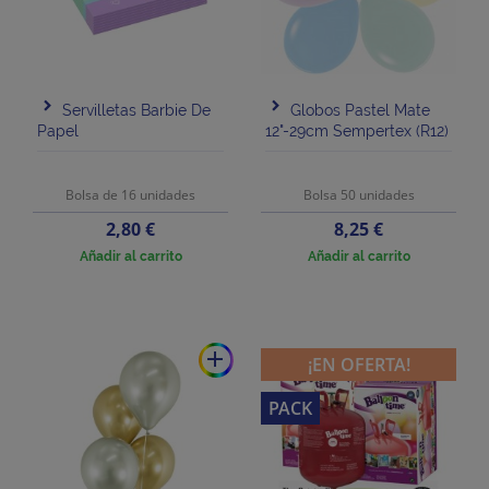
Servilletas Barbie De
Globos Pastel Mate
Papel
12"-29cm Sempertex (R12)
Bolsa de 16 unidades
Bolsa 50 unidades
Precio
Precio
2,80 €
8,25 €
Añadir al carrito
Añadir al carrito
add
¡EN OFERTA!
PACK