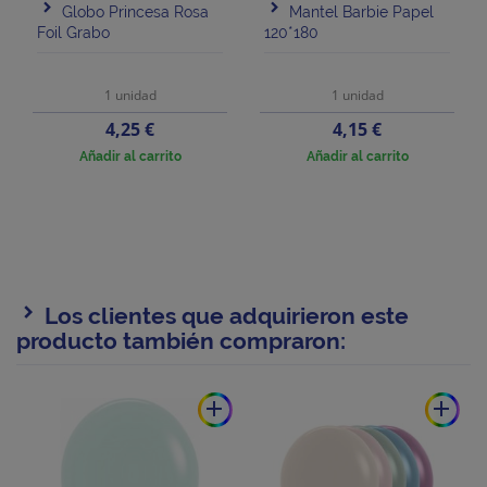
Globo Princesa Rosa
Mantel Barbie Papel
Foil Grabo
120*180
1 unidad
1 unidad
Precio
Precio
4,25 €
4,15 €
Añadir al carrito
Añadir al carrito
Los clientes que adquirieron este
producto también compraron:
add
add