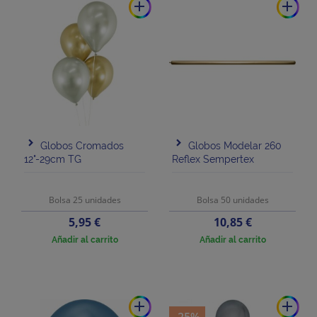
add
add
Globos Cromados
Globos Modelar 260
12"-29cm TG
Reflex Sempertex
Bolsa 25 unidades
Bolsa 50 unidades
Precio
Precio
5,95 €
10,85 €
Añadir al carrito
Añadir al carrito
add
add