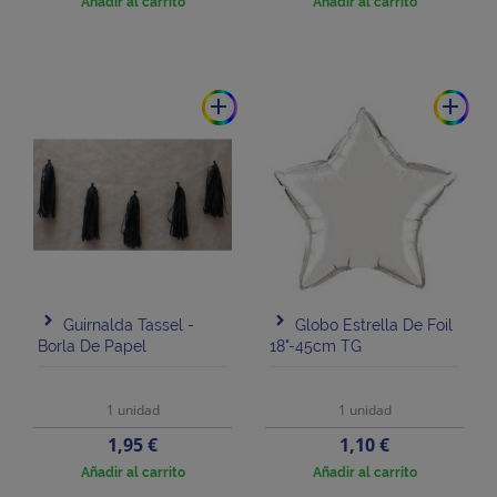
Añadir al carrito
Añadir al carrito
add
add
Guirnalda Tassel -
Globo Estrella De Foil
Borla De Papel
18"-45cm TG
1 unidad
1 unidad
Precio
Precio
1,95 €
1,10 €
Añadir al carrito
Añadir al carrito