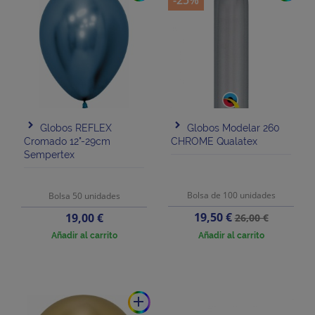
-25%
Globos REFLEX
Globos Modelar 260
Cromado 12"-29cm
CHROME Qualatex
Sempertex
Bolsa de 100 unidades
Bolsa 50 unidades
Precio
Precio
Precio
19,50 €
19,00 €
26,00 €
base
Añadir al carrito
Añadir al carrito
add