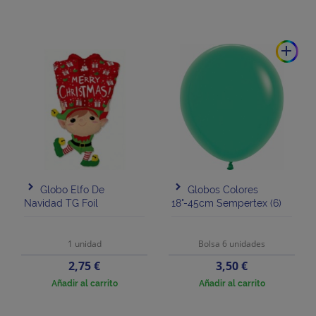
add
Globo Elfo De
Globos Colores
Navidad TG Foil
18"-45cm Sempertex (6)
1 unidad
Bolsa 6 unidades
Precio
Precio
2,75 €
3,50 €
Añadir al carrito
Añadir al carrito