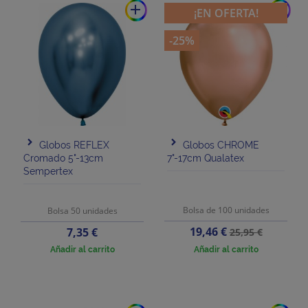
add
add
¡EN OFERTA!
-25%
Globos REFLEX
Globos CHROME
Cromado 5"-13cm
7"-17cm Qualatex
Sempertex
Bolsa de 100 unidades
Bolsa 50 unidades
Precio
Precio
Precio
19,46 €
7,35 €
25,95 €
base
Añadir al carrito
Añadir al carrito