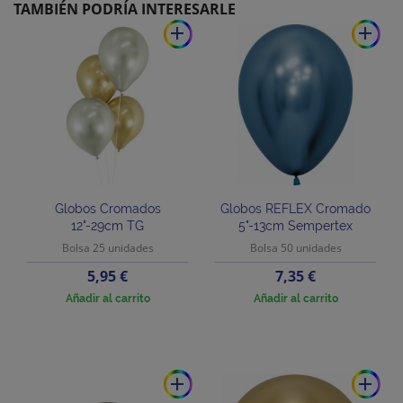
TAMBIÉN PODRÍA INTERESARLE
add
add
Globos Cromados
Globos REFLEX Cromado
12"-29cm TG
5"-13cm Sempertex
Bolsa 25 unidades
Bolsa 50 unidades
Precio
Precio
5,95 €
7,35 €
Añadir al carrito
Añadir al carrito
add
add