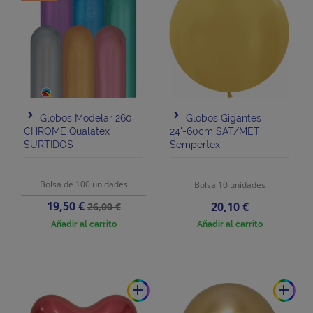
Globos Modelar 260
Globos Gigantes
CHROME Qualatex
24"-60cm SAT/MET
SURTIDOS
Sempertex
Bolsa de 100 unidades
Bolsa 10 unidades
Precio
Precio
19,50 €
Precio
20,10 €
26,00 €
base
Añadir al carrito
Añadir al carrito
add
add