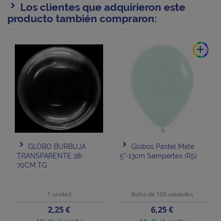
Los clientes que adquirieron este
producto también compraron:
add
GLOBO BURBUJA
Globos Pastel Mate
TRANSPARENTE 28-
5"-13cm Sempertex (R5)
70CM TG
1 unidad
Bolsa de 100 unidades
Precio
Precio
2,25 €
6,25 €