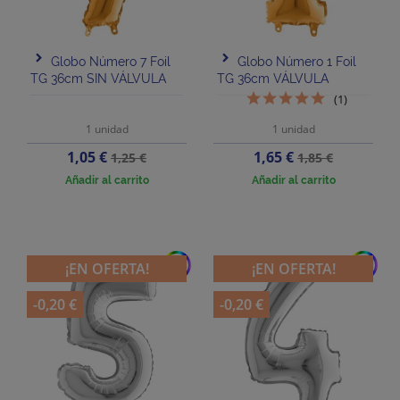
Globo Número 7 Foil
Globo Número 1 Foil
TG 36cm SIN VÁLVULA
TG 36cm VÁLVULA
(1)
1 unidad
1 unidad
Precio
Precio
Precio
Precio
1,05 €
1,65 €
1,25 €
1,85 €
base
base
Añadir al carrito
Añadir al carrito
add
add
¡EN OFERTA!
¡EN OFERTA!
-0,20 €
-0,20 €