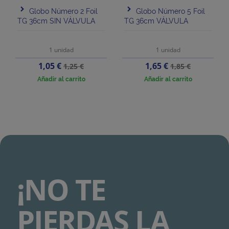
Globo Número 2 Foil
Globo Número 5 Foil
TG 36cm SIN VÁLVULA
TG 36cm VÁLVULA
1 unidad
1 unidad
Precio
Precio
Precio
Precio
1,05 €
1,65 €
1,25 €
1,85 €
base
base
Añadir al carrito
Añadir al carrito
¡NO TE
PIERDAS LA