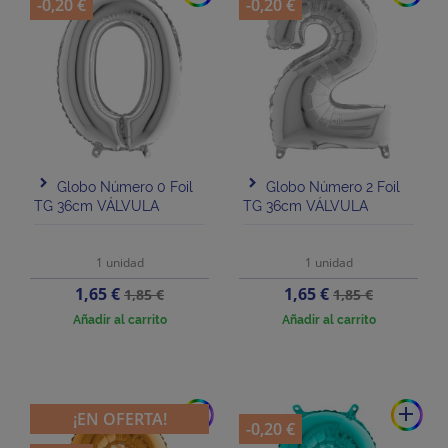
-0,20 €
-0,20 €
Globo Número 0 Foil
Globo Número 2 Foil
TG 36cm VÁLVULA
TG 36cm VÁLVULA
1 unidad
1 unidad
Precio
Precio
Precio
Precio
1,65 €
1,65 €
1,85 €
1,85 €
base
base
Añadir al carrito
Añadir al carrito
add
add
¡EN OFERTA!
-0,20 €