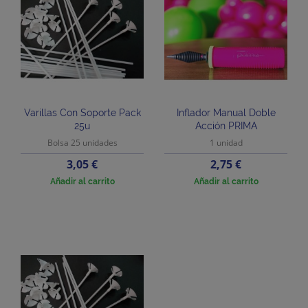
Varillas Con Soporte Pack
Inflador Manual Doble
25u
Acción PRIMA
Bolsa 25 unidades
1 unidad
Precio
Precio
3,05 €
2,75 €
Añadir al carrito
Añadir al carrito