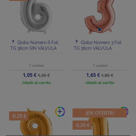
Globo Número 6 Foil
Globo Número 3 Foil
TG 36cm SIN VÁLVULA
TG 36cm VÁLVULA
1 unidad
1 unidad
Precio
Precio
Precio
Precio
1,05 €
1,65 €
1,25 €
1,85 €
base
base
Añadir al carrito
Añadir al carrito
add
add
¡EN OFERTA!
-0,20 €
-0,20 €