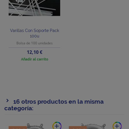
Varillas Con Soporte Pack
100u
Bolsa de 100 unidades
Precio
12,10 €
Añadir al carrito
16 otros productos en la misma
categoría:
add
add