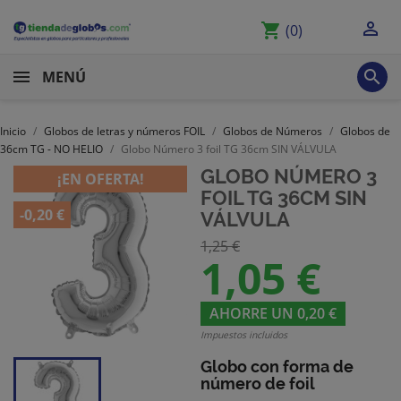

shopping_cart
(0)

MENÚ
Inicio
Globos de letras y números FOIL
Globos de Números
Globos de
36cm TG - NO HELIO
Globo Número 3 foil TG 36cm SIN VÁLVULA
GLOBO NÚMERO 3
¡EN OFERTA!
FOIL TG 36CM SIN
-0,20 €
VÁLVULA
1,25 €
1,05 €
AHORRE UN 0,20 €
Impuestos incluidos
Globo con forma de
número de foil