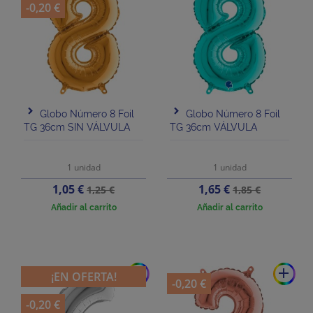
-0,20 €
Globo Número 8 Foil
Globo Número 8 Foil
TG 36cm SIN VÁLVULA
TG 36cm VÁLVULA
1 unidad
1 unidad
Precio
Precio
Precio
Precio
1,05 €
1,65 €
1,25 €
1,85 €
base
base
Añadir al carrito
Añadir al carrito
add
add
¡EN OFERTA!
-0,20 €
-0,20 €