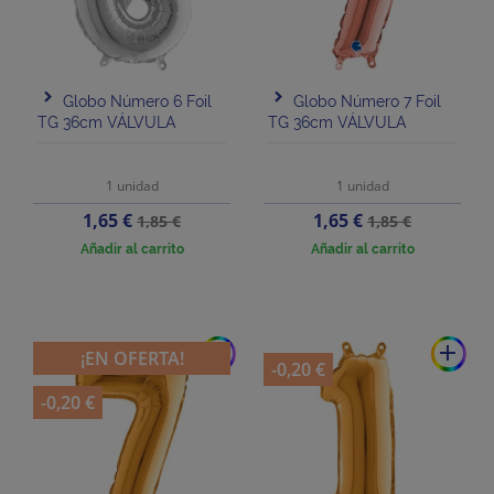
Globo Número 6 Foil
Globo Número 7 Foil
TG 36cm VÁLVULA
TG 36cm VÁLVULA
1 unidad
1 unidad
Precio
Precio
Precio
Precio
1,65 €
1,65 €
1,85 €
1,85 €
base
base
Añadir al carrito
Añadir al carrito
add
add
¡EN OFERTA!
-0,20 €
-0,20 €