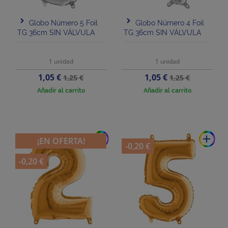
Globo Número 5 Foil
Globo Número 4 Foil
TG 36cm SIN VÁLVULA
TG 36cm SIN VÁLVULA
1 unidad
1 unidad
Precio
Precio
Precio
Precio
1,05 €
1,05 €
1,25 €
1,25 €
base
base
Añadir al carrito
Añadir al carrito
add
add
¡EN OFERTA!
-0,20 €
-0,20 €