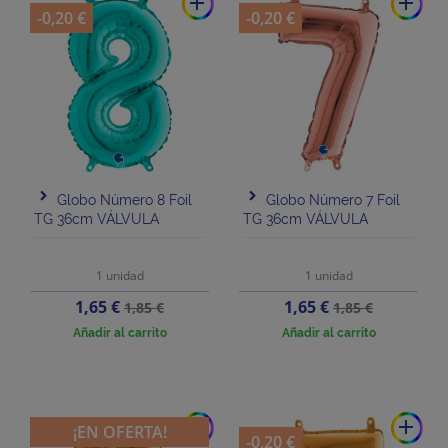
add
add
-0,20 €
-0,20 €
Globo Número 8 Foil
Globo Número 7 Foil
TG 36cm VÁLVULA
TG 36cm VÁLVULA
1 unidad
1 unidad
Precio
Precio
Precio
Precio
1,65 €
1,65 €
1,85 €
1,85 €
base
base
Añadir al carrito
Añadir al carrito
add
add
¡EN OFERTA!
-0,20 €