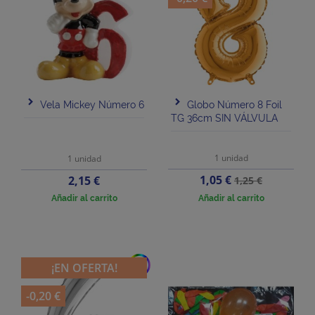
Vela Mickey Número 6
Globo Número 8 Foil
TG 36cm SIN VÁLVULA
1 unidad
1 unidad
Precio
Precio
Precio
1,05 €
2,15 €
1,25 €
base
Añadir al carrito
Añadir al carrito
add
¡EN OFERTA!
-0,20 €