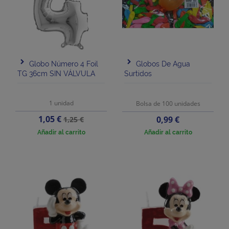
Globo Número 4 Foil
Globos De Agua
TG 36cm SIN VÁLVULA
Surtidos
1 unidad
Bolsa de 100 unidades
Precio
Precio
1,05 €
Precio
0,99 €
1,25 €
base
Añadir al carrito
Añadir al carrito