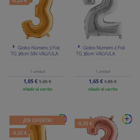
-0,20 €
Globo Número 3 Foil
Globo Número 2 Foil
TG 36cm SIN VÁLVULA
TG 36cm VÁLVULA
1 unidad
1 unidad
Precio
Precio
Precio
Precio
1,05 €
1,65 €
1,25 €
1,85 €
base
base
Añadir al carrito
Añadir al carrito
add
add
¡EN OFERTA!
-0,20 €
-0,20 €