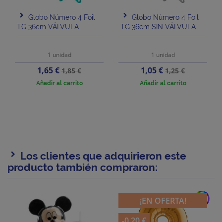
Globo Número 4 Foil
Globo Número 4 Foil
TG 36cm VÁLVULA
TG 36cm SIN VÁLVULA
1 unidad
1 unidad
Precio
Precio
Precio
Precio
1,65 €
1,05 €
1,85 €
1,25 €
base
base
Añadir al carrito
Añadir al carrito
Los clientes que adquirieron este
producto también compraron:
add
¡EN OFERTA!
-0,20 €