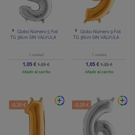
Globo Número 5 Foil
Globo Número 9 Foil
TG 36cm SIN VÁLVULA
TG 36cm SIN VÁLVULA
1 unidad
1 unidad
Precio
Precio
Precio
Precio
1,05 €
1,05 €
1,25 €
1,25 €
base
base
Añadir al carrito
Añadir al carrito
add
add
-0,20 €
-0,20 €