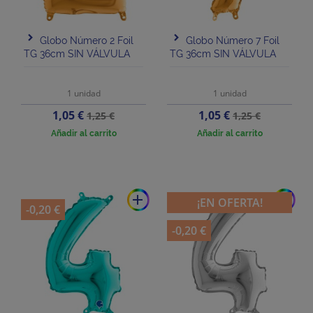
Globo Número 2 Foil
Globo Número 7 Foil
TG 36cm SIN VÁLVULA
TG 36cm SIN VÁLVULA
1 unidad
1 unidad
Precio
Precio
Precio
Precio
1,05 €
1,05 €
1,25 €
1,25 €
base
base
Añadir al carrito
Añadir al carrito
add
add
¡EN OFERTA!
-0,20 €
-0,20 €