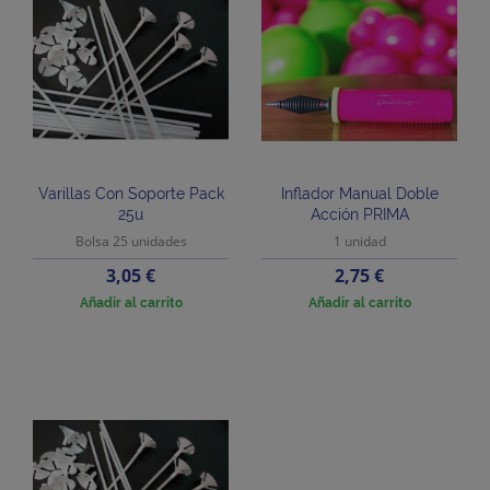
Varillas Con Soporte Pack
Inflador Manual Doble
25u
Acción PRIMA
Bolsa 25 unidades
1 unidad
Precio
Precio
3,05 €
2,75 €
Añadir al carrito
Añadir al carrito