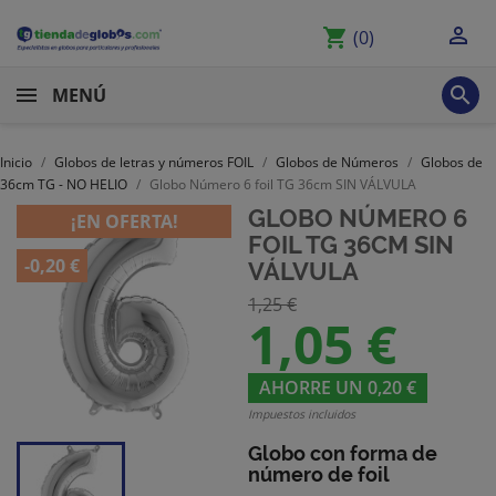

shopping_cart
(0)

MENÚ
Inicio
Globos de letras y números FOIL
Globos de Números
Globos de
36cm TG - NO HELIO
Globo Número 6 foil TG 36cm SIN VÁLVULA
GLOBO NÚMERO 6
¡EN OFERTA!
FOIL TG 36CM SIN
-0,20 €
VÁLVULA
1,25 €
1,05 €
AHORRE UN 0,20 €
Impuestos incluidos
Globo con forma de
número de foil