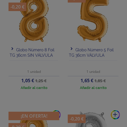
-0,20 €
Globo Número 8 Foil
Globo Número 5 Foil
TG 36cm SIN VÁLVULA
TG 36cm VÁLVULA
1 unidad
1 unidad
Precio
Precio
Precio
Precio
1,05 €
1,65 €
1,25 €
1,85 €
base
base
Añadir al carrito
Añadir al carrito
add
add
¡EN OFERTA!
-0,20 €