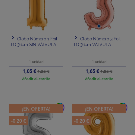
Globo Número 1 Foil
Globo Número 3 Foil
TG 36cm SIN VÁLVULA
TG 36cm VÁLVULA
1 unidad
1 unidad
Precio
Precio
Precio
Precio
1,05 €
1,65 €
1,25 €
1,85 €
base
base
Añadir al carrito
Añadir al carrito
add
add
¡EN OFERTA!
¡EN OFERTA!
-0,20 €
-0,20 €