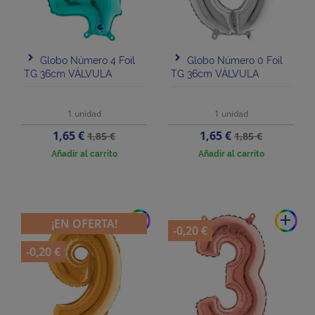
Globo Número 4 Foil
Globo Número 0 Foil
TG 36cm VÁLVULA
TG 36cm VÁLVULA
1 unidad
1 unidad
Precio
Precio
Precio
Precio
1,65 €
1,65 €
1,85 €
1,85 €
base
base
Añadir al carrito
Añadir al carrito
add
add
¡EN OFERTA!
-0,20 €
-0,20 €