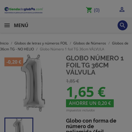

shopping_cart
(0)

MENÚ
Inicio
Globos de letras y números FOIL
Globos de Números
Globos de
36cm TG - NO HELIO
Globo Número 1 foil TG 36cm VÁLVULA
GLOBO NÚMERO 1
-0,20 €
FOIL TG 36CM
VÁLVULA
1,85 €
1,65 €
AHORRE UN 0,20 €
Impuestos incluidos
Globo con forma de
número
de
poliamida/foil