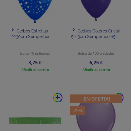
Globos Estrellas
Globos Colores Cristal
12"-30cm Sempertex
5"-13cm Sempertex (R5)
Bolsa 10 unidades
Bolsa de 100 unidades
Precio
Precio
3,75 €
6,25 €
Añadir al carrito
Añadir al carrito
add
add
¡EN OFERTA!
-25%