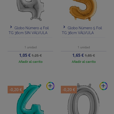
Globo Número 4 Foil
Globo Número 5 Foil
TG 36cm SIN VÁLVULA
TG 36cm VÁLVULA
1 unidad
1 unidad
Precio
Precio
Precio
Precio
1,05 €
1,65 €
1,25 €
1,85 €
base
base
Añadir al carrito
Añadir al carrito
add
add
-0,20 €
-0,20 €