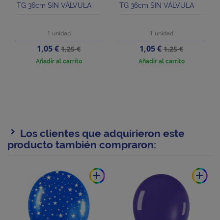
TG 36cm SIN VÁLVULA
TG 36cm SIN VÁLVULA
1 unidad
1 unidad
Precio
Precio
Precio
Precio
1,05 €
1,05 €
1,25 €
1,25 €
base
base
Añadir al carrito
Añadir al carrito
Los clientes que adquirieron este
producto también compraron:
add
add