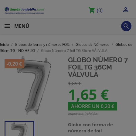

shopping_cart
(0)

MENÚ
Inicio
Globos de letras y números FOIL
Globos de Números
Globos de
36cm TG - NO HELIO
Globo Número 7 foil TG 36cm VÁLVULA
GLOBO NÚMERO 7
-0,20 €
FOIL TG 36CM
VÁLVULA
1,85 €
1,65 €
AHORRE UN 0,20 €
Impuestos incluidos
Globo con forma de
número de foil