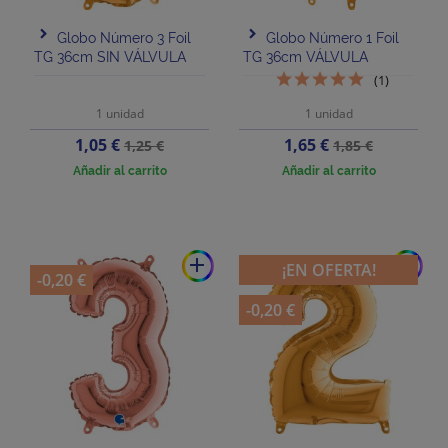
Globo Número 3 Foil
Globo Número 1 Foil
TG 36cm SIN VÁLVULA
TG 36cm VÁLVULA
(1)
1 unidad
1 unidad
Precio
Precio
Precio
Precio
1,05 €
1,65 €
1,25 €
1,85 €
base
base
Añadir al carrito
Añadir al carrito
add
add
¡EN OFERTA!
-0,20 €
-0,20 €