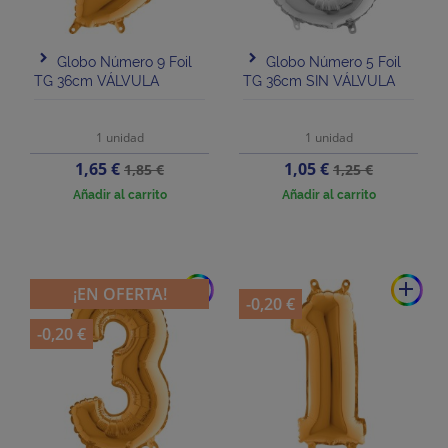
Globo Número 9 Foil
Globo Número 5 Foil
TG 36cm VÁLVULA
TG 36cm SIN VÁLVULA
1 unidad
1 unidad
Precio
Precio
Precio
Precio
1,65 €
1,05 €
1,85 €
1,25 €
base
base
Añadir al carrito
Añadir al carrito
add
add
¡EN OFERTA!
-0,20 €
-0,20 €