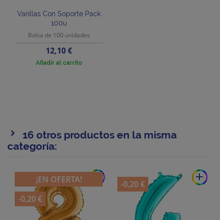
Varillas Con Soporte Pack
100u
Bolsa de 100 unidades
Precio
12,10 €
Añadir al carrito
16 otros productos en la misma
categoría:
add
add
¡EN OFERTA!
-0,20 €
-0,20 €