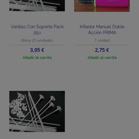
Varillas Con Soporte Pack
Inflador Manual Doble
25u
Acción PRIMA
Bolsa 25 unidades
1 unidad
Precio
Precio
3,05 €
2,75 €
Añadir al carrito
Añadir al carrito