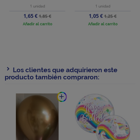
1 unidad
1 unidad
Precio
Precio
Precio
Precio
1,65 €
1,05 €
1,85 €
1,25 €
base
base
Añadir al carrito
Añadir al carrito
Los clientes que adquirieron este
producto también compraron:
add