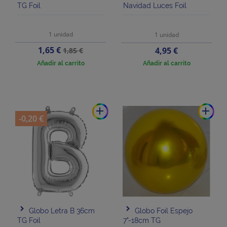
TG Foil
Navidad Luces Foil
1 unidad
1 unidad
Precio
Precio
1,65 €
Precio
4,95 €
1,85 €
base
Añadir al carrito
Añadir al carrito
add
add
-0,20 €
Globo Letra B 36cm
Globo Foil Espejo
TG Foil
7"-18cm TG