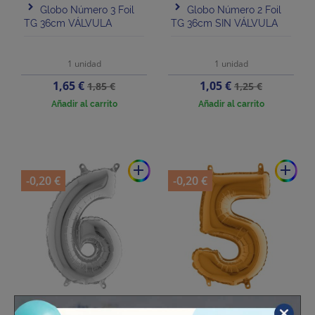
Globo Número 3 Foil
Globo Número 2 Foil
TG 36cm VÁLVULA
TG 36cm SIN VÁLVULA
1 unidad
1 unidad
Precio
Precio
Precio
Precio
1,65 €
1,05 €
1,85 €
1,25 €
base
base
Añadir al carrito
Añadir al carrito
add
add
-0,20 €
-0,20 €
Globo Número 6 Foil
Globo Número 5 Foil