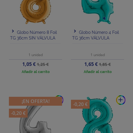
Globo Número 8 Foil
Globo Número 4 Foil
TG 36cm SIN VÁLVULA
TG 36cm VÁLVULA
1 unidad
1 unidad
Precio
Precio
Precio
Precio
1,05 €
1,65 €
1,25 €
1,85 €
base
base
Añadir al carrito
Añadir al carrito
add
add
¡EN OFERTA!
-0,20 €
-0,20 €