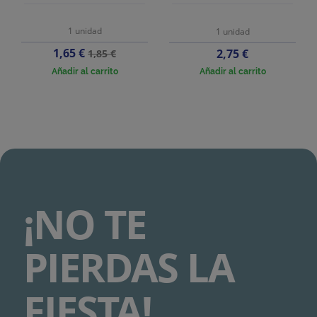
1 unidad
1 unidad
Precio
Precio
1,65 €
Precio
2,75 €
1,85 €
base
Añadir al carrito
Añadir al carrito
¡NO TE
PIERDAS LA
FIESTA!