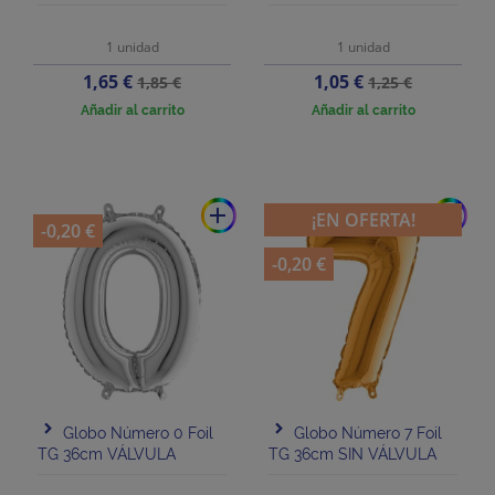
1 unidad
1 unidad
Precio
Precio
Precio
Precio
1,65 €
1,05 €
1,85 €
1,25 €
base
base
Añadir al carrito
Añadir al carrito
add
add
¡EN OFERTA!
-0,20 €
-0,20 €
Globo Número 0 Foil
Globo Número 7 Foil
TG 36cm VÁLVULA
TG 36cm SIN VÁLVULA