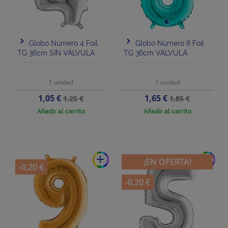
Globo Número 4 Foil
Globo Número 8 Foil
TG 36cm SIN VÁLVULA
TG 36cm VÁLVULA
1 unidad
1 unidad
Precio
Precio
Precio
Precio
1,05 €
1,65 €
1,25 €
1,85 €
base
base
Añadir al carrito
Añadir al carrito
add
add
¡EN OFERTA!
-0,20 €
-0,20 €