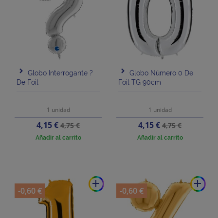
Globo Interrogante ?
Globo Número 0 De
De Foil
Foil TG 90cm
1 unidad
1 unidad
Precio
Precio
Precio
Precio
4,15 €
4,15 €
4,75 €
4,75 €
base
base
Añadir al carrito
Añadir al carrito
add
add
-0,60 €
-0,60 €