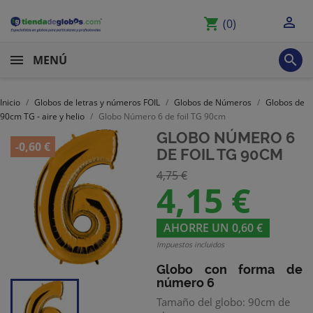

shopping_cart
(0)

MENÚ
Inicio
Globos de letras y números FOIL
Globos de Números
Globos de
90cm TG - aire y helio
Globo Número 6 de foil TG 90cm
GLOBO NÚMERO 6
-0,60 €
DE FOIL TG 90CM
4,75 €
4,15 €
AHORRE UN 0,60 €
Impuestos incluidos
Globo con forma de
número 6
Tamaño del globo: 90cm de