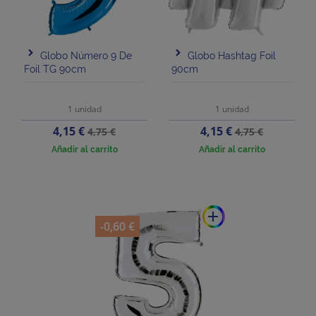
Globo Número 9 De
Globo Hashtag Foil
Foil TG 90cm
90cm
1 unidad
1 unidad
Precio
Precio
Precio
Precio
4,15 €
4,15 €
4,75 €
4,75 €
base
base
Añadir al carrito
Añadir al carrito
add
-0,60 €