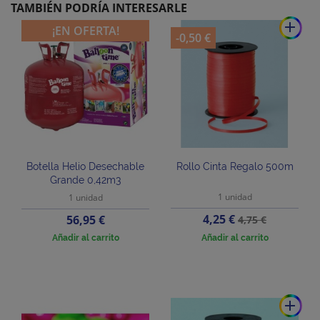
TAMBIÉN PODRÍA INTERESARLE
add
¡EN OFERTA!
-0,50 €
Botella Helio Desechable
Rollo Cinta Regalo 500m
Grande 0,42m3
1 unidad
1 unidad
Precio
Precio
Precio
4,25 €
56,95 €
4,75 €
base
Añadir al carrito
Añadir al carrito
add