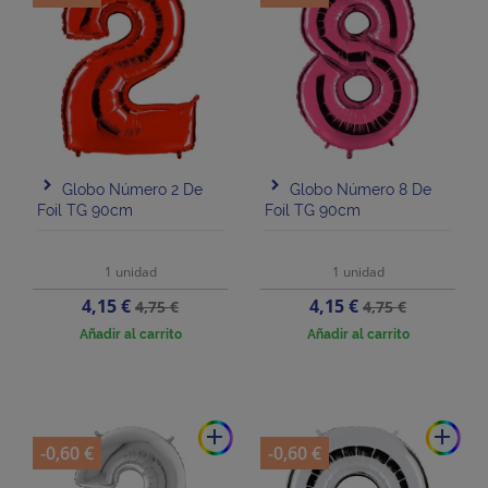
Globo Número 2 De
Globo Número 8 De
Foil TG 90cm
Foil TG 90cm
1 unidad
1 unidad
Precio
Precio
Precio
Precio
4,15 €
4,15 €
4,75 €
4,75 €
base
base
Añadir al carrito
Añadir al carrito
add
add
-0,60 €
-0,60 €