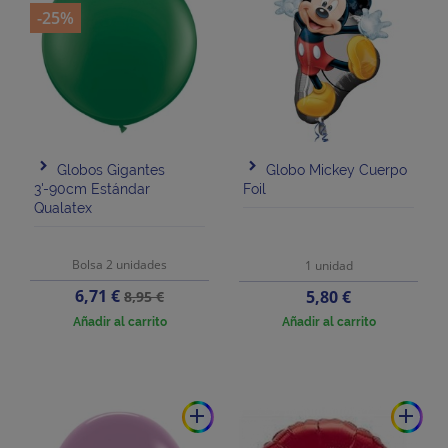
-25%
Globos Gigantes
Globo Mickey Cuerpo
3'-90cm Estándar
Foil
Qualatex
Bolsa 2 unidades
1 unidad
Precio
Precio
6,71 €
Precio
5,80 €
8,95 €
base
Añadir al carrito
Añadir al carrito
add
add