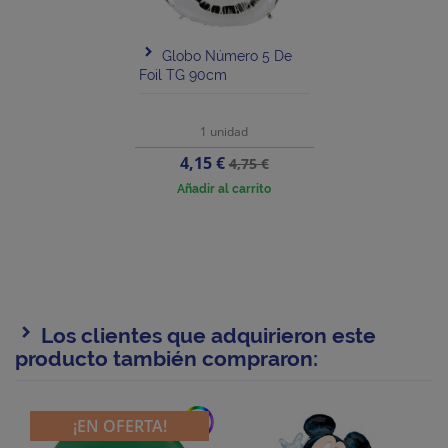
Globo Número 5 De
Foil TG 90cm
1 unidad
Precio
Precio
4,15 €
4,75 €
base
Añadir al carrito
Los clientes que adquirieron este
producto también compraron:
add
¡EN OFERTA!