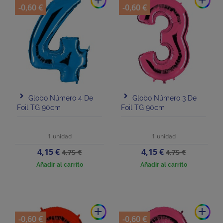
add
add
-0,60 €
-0,60 €
Globo Número 4 De
Globo Número 3 De
Foil TG 90cm
Foil TG 90cm
1 unidad
1 unidad
Precio
Precio
Precio
Precio
4,15 €
4,15 €
4,75 €
4,75 €
base
base
Añadir al carrito
Añadir al carrito
add
add
-0,60 €
-0,60 €