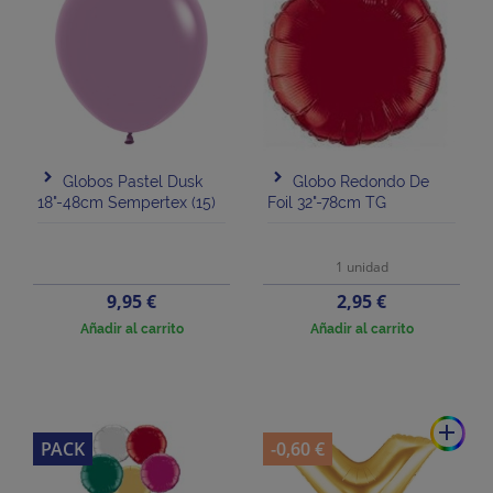
Globos Pastel Dusk
Globo Redondo De
18"-48cm Sempertex (15)
Foil 32"-78cm TG
1 unidad
Precio
Precio
9,95 €
2,95 €
Añadir al carrito
Añadir al carrito
add
PACK
-0,60 €