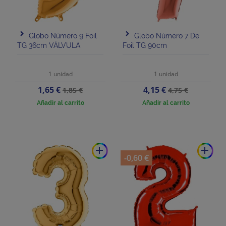
Globo Número 9 Foil
Globo Número 7 De
TG 36cm VÁLVULA
Foil TG 90cm
1 unidad
1 unidad
Precio
Precio
Precio
Precio
1,65 €
4,15 €
1,85 €
4,75 €
base
base
Añadir al carrito
Añadir al carrito
add
add
-0,60 €