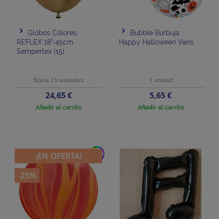
Globos Colores
Bubble Burbuja
REFLEX 18"-45cm
Happy Halloween Varis
Sempertex (15)
Bolsa 15 unidades
1 unidad
Precio
Precio
24,65 €
5,65 €
Añadir al carrito
Añadir al carrito
add
¡EN OFERTA!
-25%