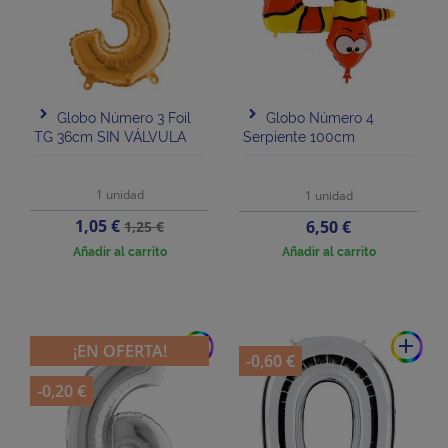
Globo Número 3 Foil
Globo Número 4
TG 36cm SIN VÁLVULA
Serpiente 100cm
1 unidad
1 unidad
Precio
Precio
1,05 €
Precio
6,50 €
1,25 €
base
Añadir al carrito
Añadir al carrito
add
add
¡EN OFERTA!
-0,60 €
-0,20 €