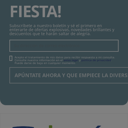
FIESTA!
Subscríbete a nuestro boletín y sé el primero en
enterarte de ofertas explosivas, novedades brillantes y
descuentos que te harán saltar de alegría.
Acepto el tratamiento de mis datos para recibir respuesta a mi consulta.
Consulte nuestra información en el
aviso legal
y
política de privacidad
.
Puede darse de baja en cualquier momento.