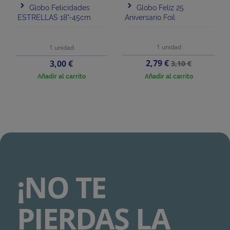
Globo Felicidades
Globo Feliz 25
ESTRELLAS 18"-45cm
Aniversario Foil
1 unidad
1 unidad
Precio
Precio
Precio
2,79 €
3,00 €
3,10 €
base
Añadir al carrito
Añadir al carrito
¡NO TE
PIERDAS LA