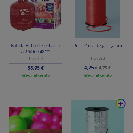
Botella Helio Desechable
Rollo Cinta Regalo 500m
Grande 0,42m3
1 unidad
1 unidad
Precio
Precio
Precio
4,25 €
56,95 €
4,75 €
base
Añadir al carrito
Añadir al carrito
add