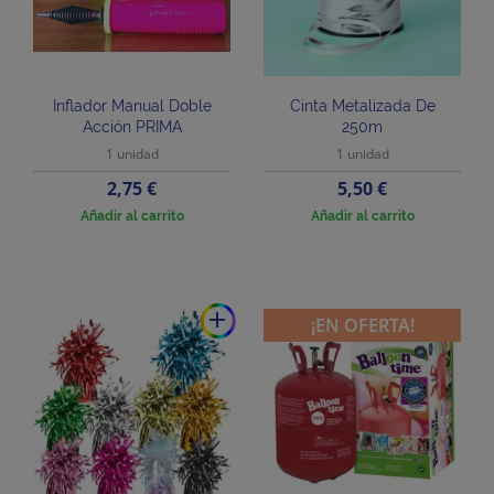
Inflador Manual Doble
Cinta Metalizada De
Acción PRIMA
250m
1 unidad
1 unidad
Precio
Precio
2,75 €
5,50 €
Añadir al carrito
Añadir al carrito
add
¡EN OFERTA!