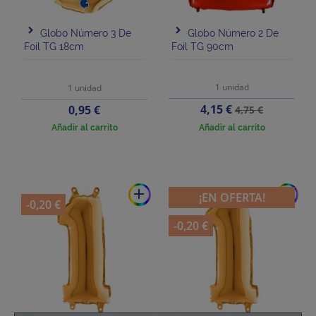
Globo Número 3 De
Globo Número 2 De
Foil TG 18cm
Foil TG 90cm
1 unidad
1 unidad
Precio
Precio
Precio
4,15 €
0,95 €
4,75 €
base
Añadir al carrito
Añadir al carrito
add
add
¡EN OFERTA!
-0,20 €
-0,20 €