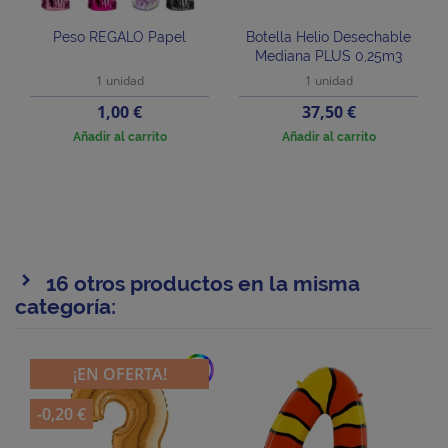
Peso REGALO Papel
Botella Helio Desechable
Mediana PLUS 0,25m3
1 unidad
1 unidad
Precio
Precio
1,00 €
37,50 €
Añadir al carrito
Añadir al carrito
16 otros productos en la misma
categoría:
add
¡EN OFERTA!
-0,20 €