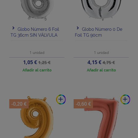
Globo Número 6 Foil
Globo Número 0 De
TG 36cm SIN VÁLVULA
Foil TG 90cm
1 unidad
1 unidad
Precio
Precio
Precio
Precio
1,05 €
4,15 €
1,25 €
4,75 €
base
base
Añadir al carrito
Añadir al carrito
add
add
-0,20 €
-0,60 €