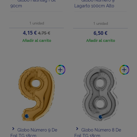
Globo Hashtag Foil
Globo Número 9
90cm
Lagarto 100cm Alto
1 unidad
1 unidad
Precio
Precio
4,15 €
Precio
6,50 €
4,75 €
base
Añadir al carrito
Añadir al carrito
add
add
Globo Número 9 De
Globo Número 8 De
Foil TG 18cm
Foil TG 18cm