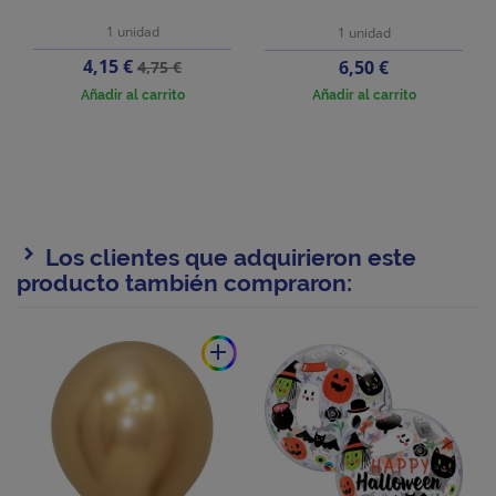
1 unidad
1 unidad
Precio
Precio
4,15 €
Precio
6,50 €
4,75 €
base
Añadir al carrito
Añadir al carrito
Los clientes que adquirieron este
producto también compraron:
add