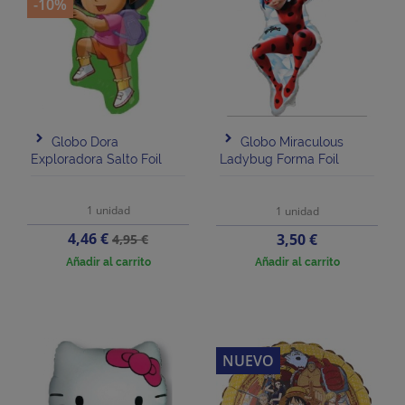
-10%
Globo Dora
Globo Miraculous
Exploradora Salto Foil
Ladybug Forma Foil
1 unidad
1 unidad
Precio
Precio
4,46 €
Precio
3,50 €
4,95 €
base
Añadir al carrito
Añadir al carrito
NUEVO