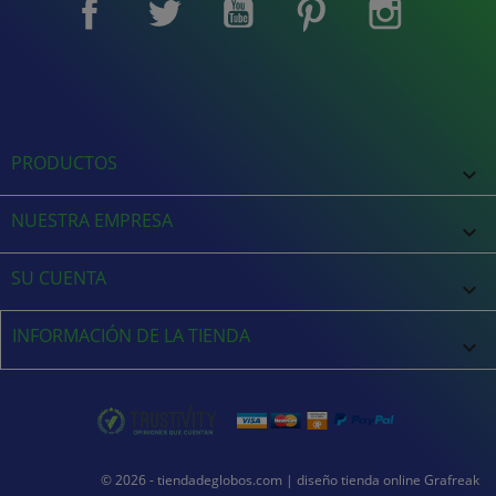
Facebook
Twitter
YouTube
Pinterest
Instagram
PRODUCTOS

NUESTRA EMPRESA

SU CUENTA

INFORMACIÓN DE LA TIENDA
keyboard_arrow_down
© 2026 - tiendadeglobos.com |
diseño tienda online
Grafreak