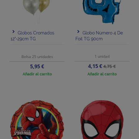
Globos Cromados
Globo Número 4 De
12"-29cm TG
Foil TG 90cm
1 unidad
Bolsa 25 unidades
Precio
Precio
Precio
4,15 €
5,95 €
4,75 €
base
Añadir al carrito
Añadir al carrito