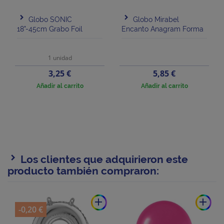
Globo SONIC
Globo Mirabel
18"-45cm Grabo Foil
Encanto Anagram Forma
1 unidad
Precio
Precio
3,25 €
5,85 €
Añadir al carrito
Añadir al carrito
Los clientes que adquirieron este
producto también compraron:
add
add
-0,20 €