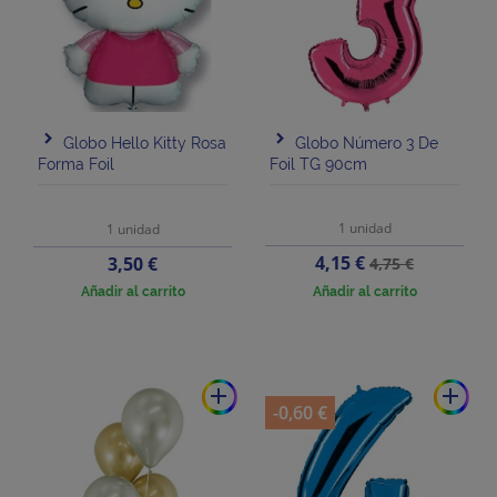
Globo Hello Kitty Rosa
Globo Número 3 De
Forma Foil
Foil TG 90cm
1 unidad
1 unidad
Precio
Precio
Precio
4,15 €
3,50 €
4,75 €
base
Añadir al carrito
Añadir al carrito
add
add
-0,60 €