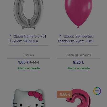
Globo Número 0 Foil
Globos Sempertex
TG 36cm VÁLVULA
Fashion 12"-29cm (R12)
1 unidad
Bolsa 50 unidades
Precio
Precio
1,65 €
Precio
8,25 €
1,85 €
base
Añadir al carrito
Añadir al carrito
add
-0,60 €