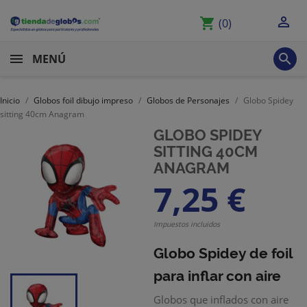

shopping_cart
(0)

MENÚ
Inicio
Globos foil dibujo impreso
Globos de Personajes
Globo Spidey
sitting 40cm Anagram
GLOBO SPIDEY
SITTING 40CM
ANAGRAM
7,25 €
Impuestos incluidos
Globo Spidey de foil
para inflar con aire
Globos que inflados con aire