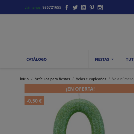
Facebook
Twitter
YouTube
Pinterest
Instagram
Llámanos:
935721655
CATÁLOGO
FIESTAS
TUT
Inicio
Artículos para fiestas
Velas cumpleaños
Vela número
¡EN OFERTA!
-0,50 €