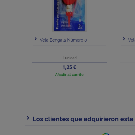
Vela Bengala Número 0
Ve
1 unidad
Precio
1,25 €
Añadir al carrito
Los clientes que adquirieron est