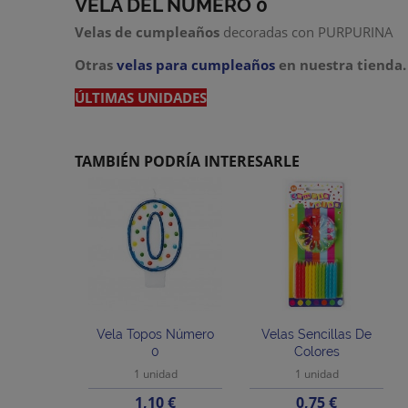
VELA DEL NÚMERO 0
Velas de cumpleaños
decoradas con PURPURINA
Otras
velas para cumpleaños
en nuestra tienda.
ÚLTIMAS UNIDADES
TAMBIÉN PODRÍA INTERESARLE
Vela Topos Número
Velas Sencillas De
0
Colores
1 unidad
1 unidad
Precio
Precio
1,10 €
0,75 €