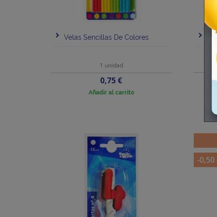
Velas Sencillas De Colores
Ve
1 unidad
Precio
0,75 €
Añadir al carrito
-0,50