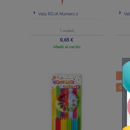
Vela ROJA Número 2
Ve
1 unidad
Precio
0,65 €
Añadir al carrito
-0,50