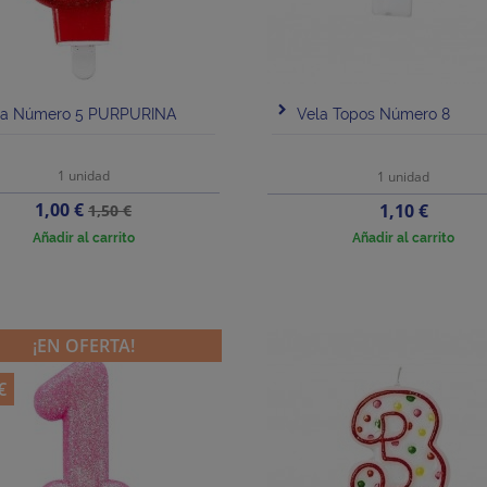
la Número 5 PURPURINA
Vela Topos Número 8
1 unidad
1 unidad
Precio
Precio
1,00 €
Precio
1,10 €
1,50 €
base
Añadir al carrito
Añadir al carrito
¡EN OFERTA!
€