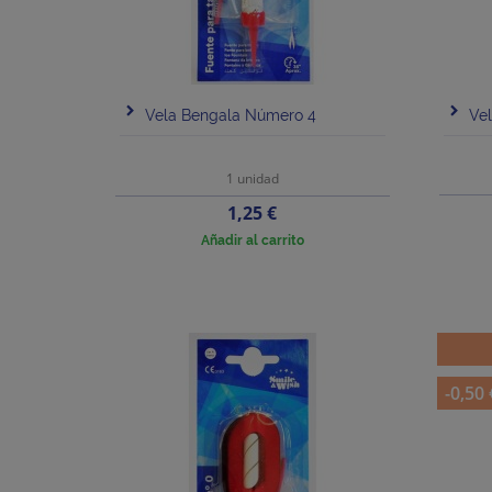
Vela Bengala Número 4
Ve
1 unidad
Precio
1,25 €
Añadir al carrito
-0,50 