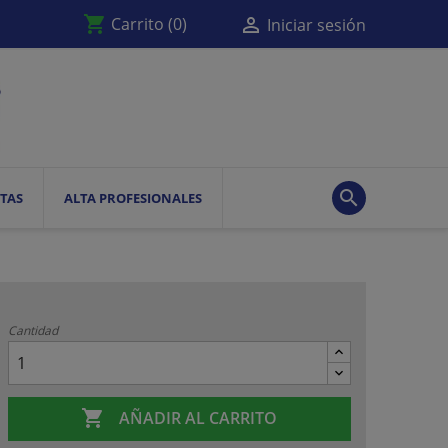
shopping_cart

Carrito
(0)
Iniciar sesión

TAS
ALTA PROFESIONALES
Cantidad

AÑADIR AL CARRITO