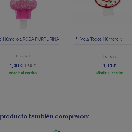
la Número 1 ROSA PURPURINA
Vela Topos Número 3
1 unidad
1 unidad
Precio
Precio
1,00 €
Precio
1,10 €
1,50 €
base
Añadir al carrito
Añadir al carrito
e producto también compraron: