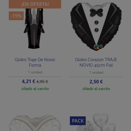
¡EN OFERTA!
-15%
Globo Traje De Novio
Globo Corazon TRAJE
Forma
NOVIO 45cm Foil
1 unidad
1 unidad
Precio
Precio
4,21 €
Precio
2,50 €
4,95 €
base
Añadir al carrito
Añadir al carrito
PACK