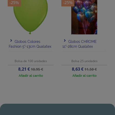
-25%
-25%
Globos Colores
Globos CHROME
Fashion 5"-13cm Qualatex
11"-28cm Qualatex
Bolsa de 100 unidades
Bolsa 25 unidades
Precio
Precio
Precio
Precio
8,21 €
8,63 €
10,95 €
11,50 €
base
base
Añadir al carrito
Añadir al carrito