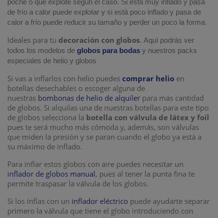
poche o que explote según el caso. Si está muy inflado y pasa
de frío a calor puede explotar y si está poco inflado y pasa de
calor a frío puede reducir su tamaño y perder un poco la forma.
Ideales para tu
decoración con globos
.
Aquí podrás ver
todos los modelos de
globos para bodas
y nuestros packs
especiales de helio y globos
Si vas a inflarlos con helio puedes
comprar helio
en
botellas desechables o escoger alguna de
nuestras
bombonas de helio de alquiler
para más cantidad
de globos. Si alquilas una de nuestras botellas para este tipo
de globos selecciona la
botella con válvula de látex y foil
pues te será mucho más cómoda y, además, son válvulas
que miden la presión y se paran cuando el globo ya está a
su máximo de inflado.
Para inflar estos globos con aire puedes necesitar un
inflador de globos manual
, pues al tener la punta fina te
permite traspasar la válvula de los globos.
Si los inflas con un
inflador eléctrico
puede ayudarte separar
primero la válvula que tiene el globo introduciendo con