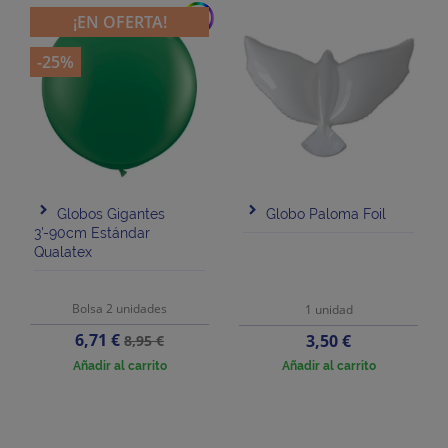
add
¡EN OFERTA!
-25%
Globos Gigantes
Globo Paloma Foil
3'-90cm Estándar
Qualatex
Bolsa 2 unidades
1 unidad
Precio
Precio
6,71 €
Precio
3,50 €
8,95 €
base
Añadir al carrito
Añadir al carrito