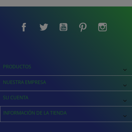
Facebook
Twitter
YouTube
Pinterest
Instagram
PRODUCTOS

NUESTRA EMPRESA

SU CUENTA

INFORMACIÓN DE LA TIENDA
keyboard_arrow_down