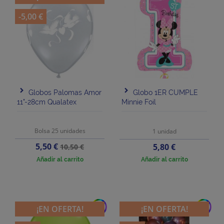
-5,00 €
Globos Palomas Amor
Globo 1ER CUMPLE
11"-28cm Qualatex
Minnie Foil
Bolsa 25 unidades
1 unidad
Precio
Precio
5,50 €
Precio
5,80 €
10,50 €
base
Añadir al carrito
Añadir al carrito
add
add
¡EN OFERTA!
¡EN OFERTA!