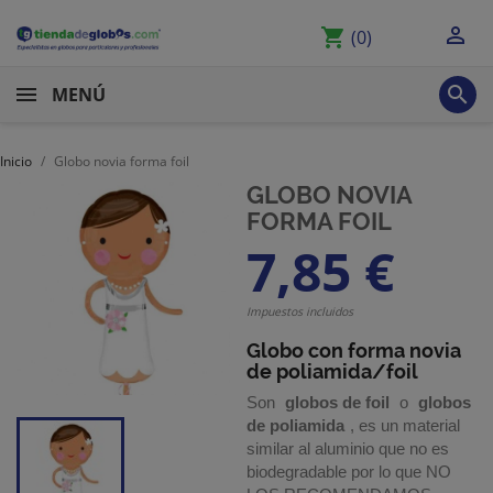

shopping_cart
(0)

MENÚ
Inicio
Globo novia forma foil
GLOBO NOVIA
FORMA FOIL
7,85 €
Impuestos incluidos
Globo con forma novia
de poliamida/foil
Son
globos de foil
o
globos
de poliamida
, es un material
similar al aluminio que no es
biodegradable por lo que NO