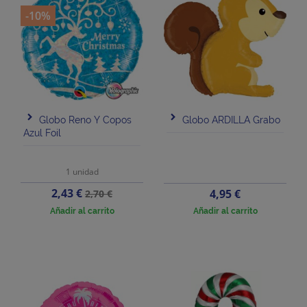
-10%
Globo Reno Y Copos
Globo ARDILLA Grabo
Azul Foil
1 unidad
Precio
Precio
2,43 €
Precio
4,95 €
2,70 €
base
Añadir al carrito
Añadir al carrito