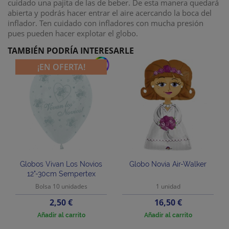
cuidado una pajita de las de beber. De esta manera quedará
abierta y podrás hacer entrar el aire acercando la boca del
inflador. Ten cuidado con infladores con mucha presión
pues pueden hacer explotar el globo.
TAMBIÉN PODRÍA INTERESARLE
add
¡EN OFERTA!
Globos Vivan Los Novios
Globo Novia Air-Walker
12"-30cm Sempertex
Bolsa 10 unidades
1 unidad
Precio
Precio
2,50 €
16,50 €
Añadir al carrito
Añadir al carrito