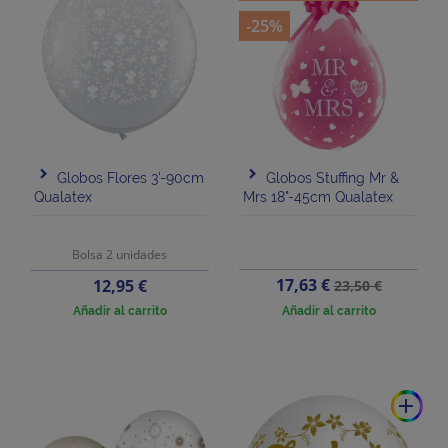
-25%
Globos Flores 3'-90cm
Globos Stuffing Mr &
Qualatex
Mrs 18"-45cm Qualatex
Bolsa 2 unidades
Precio
Precio
Precio
17,63 €
12,95 €
23,50 €
base
Añadir al carrito
Añadir al carrito
add