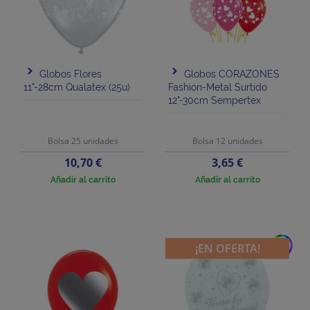
Globos Flores
Globos CORAZONES
11"-28cm Qualatex (25u)
Fashion-Metal Surtido
12"-30cm Sempertex
Bolsa 25 unidades
Bolsa 12 unidades
Precio
Precio
10,70 €
3,65 €
Añadir al carrito
Añadir al carrito
add
¡EN OFERTA!