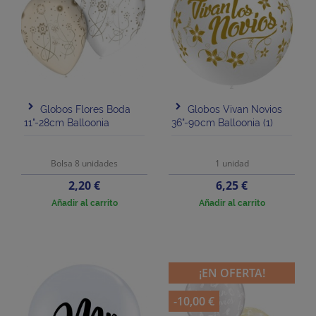
Globos Flores Boda
Globos Vivan Novios
11"-28cm Balloonia
36"-90cm Balloonia (1)
Bolsa 8 unidades
1 unidad
Precio
Precio
2,20 €
6,25 €
Añadir al carrito
Añadir al carrito
¡EN OFERTA!
-10,00 €