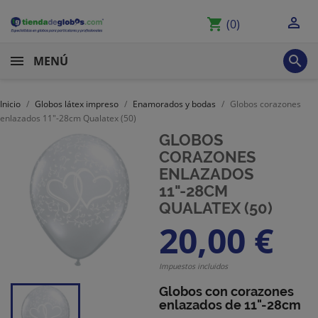

shopping_cart
(0)

MENÚ
Inicio
Globos látex impreso
Enamorados y bodas
Globos corazones
enlazados 11"-28cm Qualatex (50)
GLOBOS
CORAZONES
ENLAZADOS
11"-28CM
QUALATEX (50)
20,00 €
Impuestos incluidos
Globos con corazones
enlazados de 11"-28cm