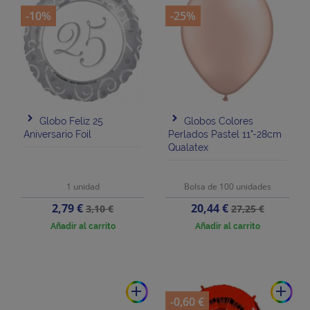
-10%
-25%
Globo Feliz 25
Globos Colores
Aniversario Foil
Perlados Pastel 11"-28cm
Qualatex
1 unidad
Bolsa de 100 unidades
Precio
Precio
Precio
Precio
2,79 €
20,44 €
3,10 €
27,25 €
base
base
Añadir al carrito
Añadir al carrito
add
add
-0,60 €