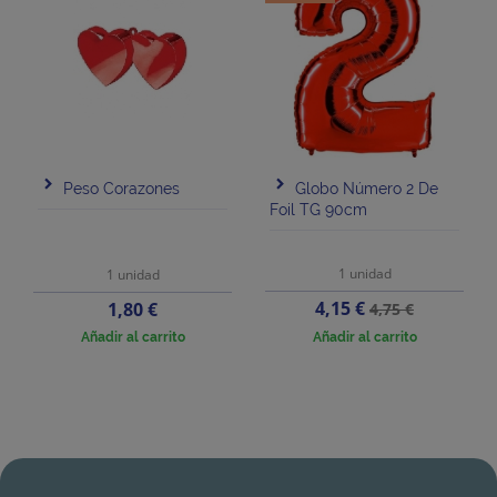
Peso Corazones
Globo Número 2 De
Foil TG 90cm
1 unidad
1 unidad
Precio
Precio
Precio
4,15 €
1,80 €
4,75 €
base
Añadir al carrito
Añadir al carrito