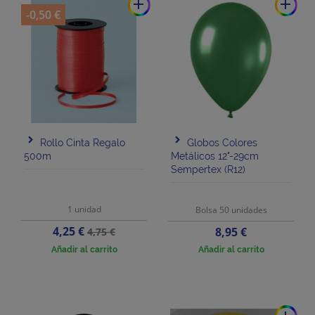
add
add
-0,50 €
Rollo Cinta Regalo
Globos Colores
500m
Metálicos 12"-29cm
Sempertex (R12)
1 unidad
Bolsa 50 unidades
Precio
Precio
4,25 €
Precio
8,95 €
4,75 €
base
Añadir al carrito
Añadir al carrito