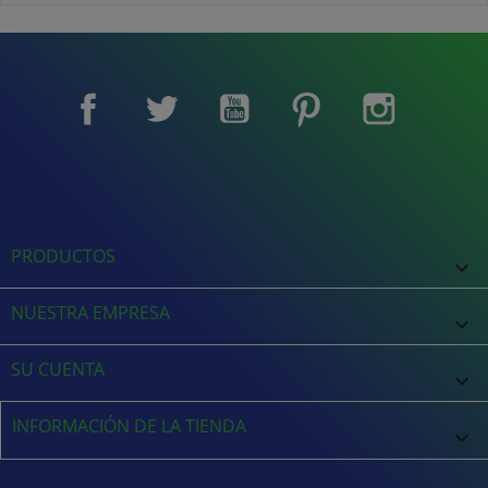
Facebook
Twitter
YouTube
Pinterest
Instagram
PRODUCTOS

NUESTRA EMPRESA

SU CUENTA

INFORMACIÓN DE LA TIENDA
keyboard_arrow_down