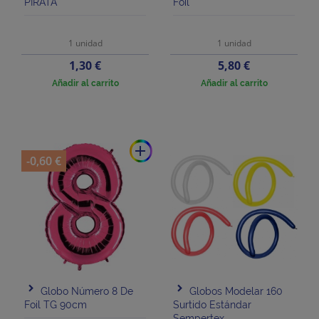
PIRATA
Foil
1 unidad
1 unidad
Precio
Precio
1,30 €
5,80 €
Añadir al carrito
Añadir al carrito
add
-0,60 €
Globo Número 8 De
Globos Modelar 160
Foil TG 90cm
Surtido Estándar
Sempertex