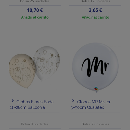
Bolsa 25 unidades
Bolsa 12 unidades
Precio
Precio
10,70 €
3,65 €
Añadir al carrito
Añadir al carrito
Globos Flores Boda
Globos MR Mister
11"-28cm Balloonia
3'-90cm Qualatex
Bolsa 8 unidades
Bolsa 2 unidades