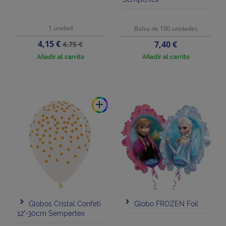
1 unidad
Bolsa de 100 unidades
Precio
Precio
4,15 €
Precio
7,40 €
4,75 €
base
Añadir al carrito
Añadir al carrito
add
Globos Cristal Confeti
Globo FROZEN Foil
12"-30cm Sempertex