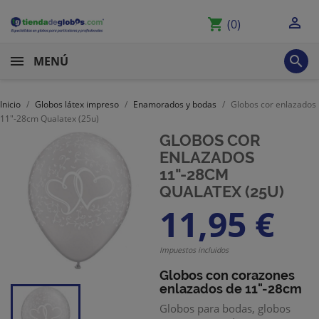

shopping_cart
(0)

MENÚ
Inicio
Globos látex impreso
Enamorados y bodas
Globos cor enlazados
11"-28cm Qualatex (25u)
GLOBOS COR
ENLAZADOS
11"-28CM
QUALATEX (25U)
11,95 €
Impuestos incluidos
Globos con corazones
enlazados de 11"-28cm
Globos para bodas, globos