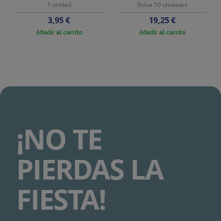
1 unidad
Bolsa 50 unidades
Precio
Precio
3,95 €
19,25 €
Añadir al carrito
Añadir al carrito
¡NO TE
PIERDAS LA
FIESTA!