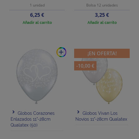
1 unidad
Bolsa 12 unidades
Precio
Precio
6,25 €
3,25 €
Añadir al carrito
Añadir al carrito
add
¡EN OFERTA!
-10,00 €
Globos Corazones
Globos Vivan Los
Enlazados 11"-28cm
Novios 11"-28cm Qualatex
Qualatex (50)