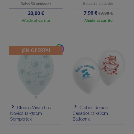
Bolsa 25 unidades
Bolsa 50 unidades
Precio
Precio
Precio
7,90 €
20,00 €
17,90 €
base
Añadir al carrito
Añadir al carrito
add
¡EN OFERTA!
Globos Vivan Los
Globos Recién
Novios 12"-30cm
Casados 11"-28cm
Sempertex
Balloonia