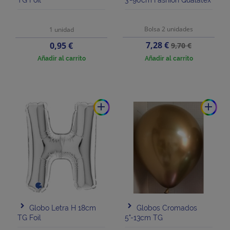
Bolsa 2 unidades
1 unidad
Precio
Precio
Precio
7,28 €
0,95 €
9,70 €
base
Añadir al carrito
Añadir al carrito
add
add
Globo Letra H 18cm
Globos Cromados
TG Foil
5"-13cm TG