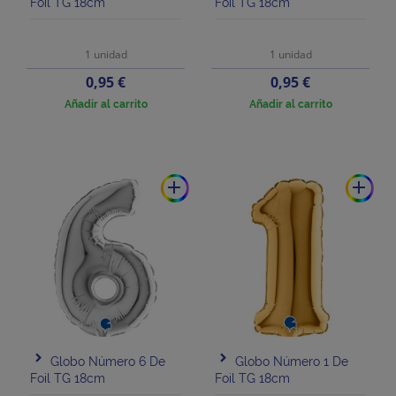
Foil TG 18cm
Foil TG 18cm
1 unidad
1 unidad
Precio
Precio
0,95 €
0,95 €
Añadir al carrito
Añadir al carrito
add
add
Globo Número 6 De
Globo Número 1 De
Foil TG 18cm
Foil TG 18cm