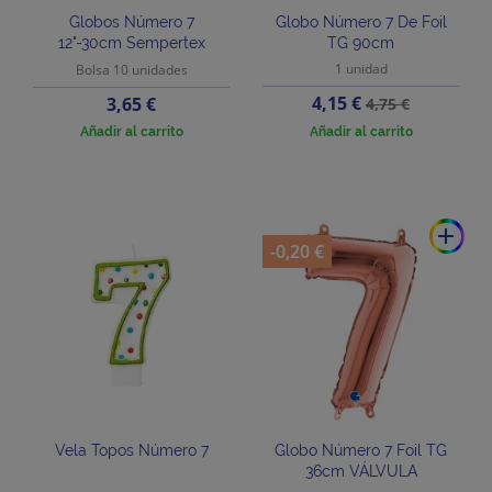
Globos Número 7
Globo Número 7 De Foil
12"-30cm Sempertex
TG 90cm
1 unidad
Bolsa 10 unidades
Precio
Precio
Precio
4,15 €
3,65 €
4,75 €
base
Añadir al carrito
Añadir al carrito
add
-0,20 €
Vela Topos Número 7
Globo Número 7 Foil TG
36cm VÁLVULA