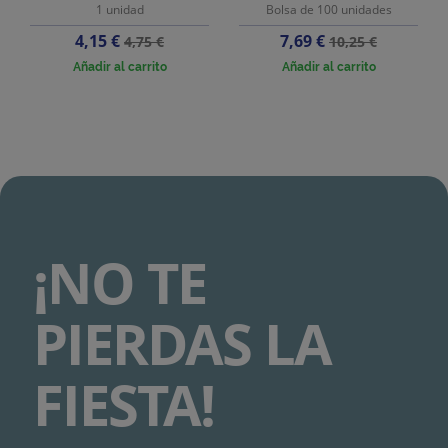
1 unidad
Bolsa de 100 unidades
Precio
Precio
Precio
Precio
4,15 €
7,69 €
4,75 €
10,25 €
base
base
Añadir al carrito
Añadir al carrito
¡NO TE
PIERDAS LA
FIESTA!