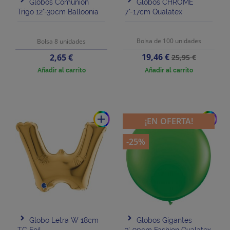
Globos Comunión
Globos CHROME
Trigo 12"-30cm Balloonia
7"-17cm Qualatex
Bolsa de 100 unidades
Bolsa 8 unidades
Precio
Precio
Precio
19,46 €
2,65 €
25,95 €
base
Añadir al carrito
Añadir al carrito
add
add
¡EN OFERTA!
-25%
Globo Letra W 18cm
Globos Gigantes
TG Foil
3'-90cm Fashion Qualatex