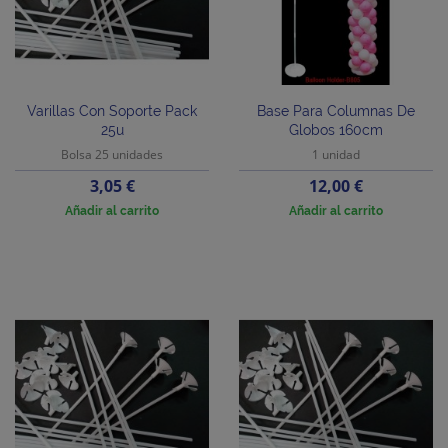
Varillas Con Soporte Pack
Base Para Columnas De
25u
Globos 160cm
Bolsa 25 unidades
1 unidad
Precio
Precio
3,05 €
12,00 €
Añadir al carrito
Añadir al carrito