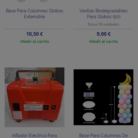
Base Para Columnas Globos
Varillas Biodegradables
Extensible
Para Globos (50)
Bolsa 50 unidades
Precio
Precio
10,50 €
9,00 €
Añadir al carrito
Añadir al carrito
Inflador Eléctrico Para
Base Para Columnas De