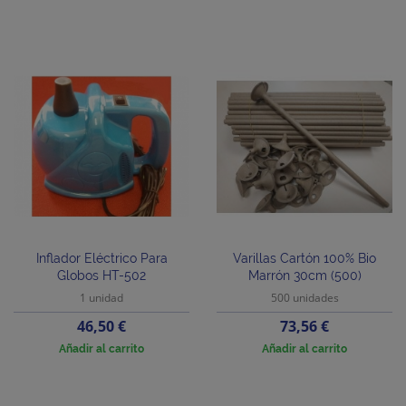
Inflador Eléctrico Para
Varillas Cartón 100% Bio
Globos HT-502
Marrón 30cm (500)
1 unidad
500 unidades
Precio
Precio
46,50 €
73,56 €
Añadir al carrito
Añadir al carrito