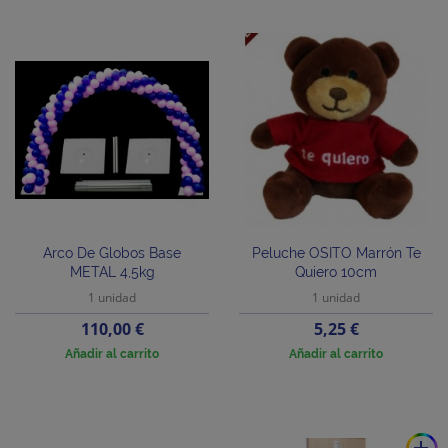
Arco De Globos Base
Peluche OSITO Marrón Te
METAL 4,5kg
Quiero 10cm
1 unidad
1 unidad
Precio
Precio
110,00 €
5,25 €
Añadir al carrito
Añadir al carrito
add