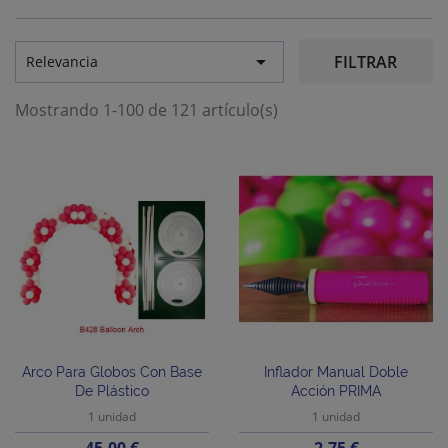

FILTRAR
Relevancia
Mostrando 1-100 de 121 artículo(s)
Arco Para Globos Con Base
Inflador Manual Doble
De Plástico
Acción PRIMA
1 unidad
1 unidad
Precio
Precio
45,00 €
2,75 €