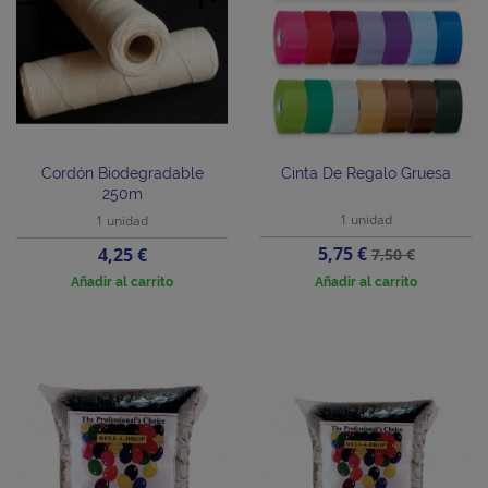
Cordón Biodegradable
Cinta De Regalo Gruesa
250m
1 unidad
1 unidad
Precio
Precio
Precio
5,75 €
4,25 €
7,50 €
base
Añadir al carrito
Añadir al carrito