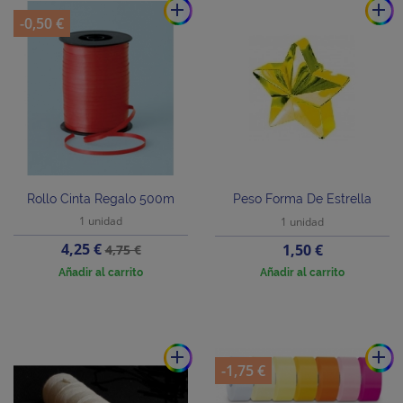
add
add
-0,50 €
Rollo Cinta Regalo 500m
Peso Forma De Estrella
1 unidad
1 unidad
Precio
Precio
4,25 €
Precio
1,50 €
4,75 €
base
Añadir al carrito
Añadir al carrito
add
add
-1,75 €