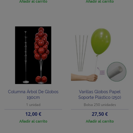
Añadir al carrito
Añadir al carrito
Columna Árbol De Globos
Varillas Globos Papel
190cm
Soporte Plástico (250)
1 unidad
Bolsa 250 unidades
Precio
Precio
12,00 €
27,50 €
Añadir al carrito
Añadir al carrito