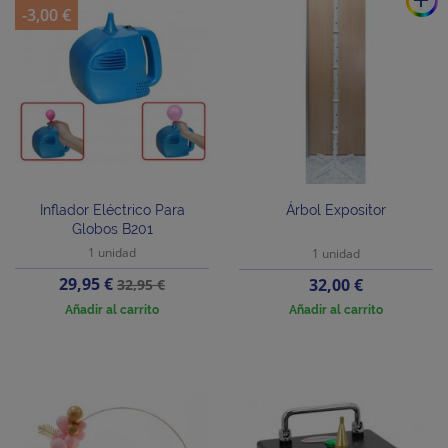
-3,00 €
Inflador Eléctrico Para
Árbol Expositor
Globos B201
1 unidad
1 unidad
Precio
Precio
29,95 €
Precio
32,00 €
32,95 €
base
Añadir al carrito
Añadir al carrito