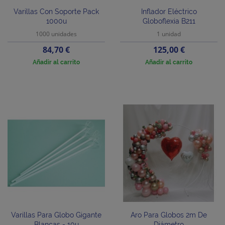
Varillas Con Soporte Pack
Inflador Eléctrico
1000u
Globoflexia B211
1000 unidades
1 unidad
Precio
Precio
84,70 €
125,00 €
Añadir al carrito
Añadir al carrito
Varillas Para Globo Gigante
Aro Para Globos 2m De
Blancas - 10u
Diámetro